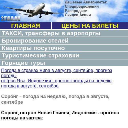
Дешевые Авиабилеты:
Спецпредложения
Распродажи
Скидки Акции
ГЛАВНАЯ
ЦЕНЫ НА БИЛЕТЫ
ТАКСИ, трансферы в аэропорты
Бронирование отелей
Квартиры посуточно
Туристические страховки
Горящие туры
Погода в странах мира в августе, сентябре, прогноз
погоды
остров Ява, Индонезия - прогноз погоды на неделю,
погода в августе, сентябре
Соронг - погода на неделю, погода в августе,
сентябре
Соронг, остров Новая Гвинея, Индонезия - прогноз
погоды на завтра: