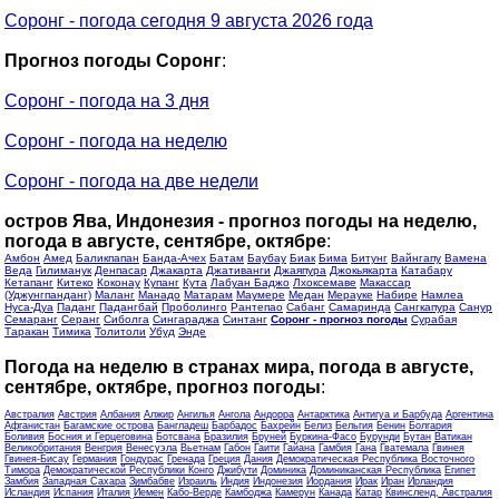
Соронг - погода сегодня 9 августа 2026 года
Прогноз погоды Соронг
:
Соронг - погода на 3 дня
Соронг - погода на неделю
Соронг - погода на две недели
остров Ява, Индонезия - прогноз погоды на неделю,
погода в августе, сентябре, октябре
:
Амбон
Амед
Баликпапан
Банда-Ачех
Батам
Баубау
Биак
Бима
Битунг
Вайнгапу
Вамена
Веда
Гилиманук
Денпасар
Джакарта
Джативанги
Джаяпура
Джокьякарта
Катабару
Кетапанг
Китеко
Коконау
Купанг
Кута
Лабуан Баджо
Лхоксемаве
Макассар
(Уджунгпанданг)
Маланг
Манадо
Матарам
Маумере
Медан
Мерауке
Набире
Намлеа
Нуса-Дуа
Паданг
Падангбай
Проболинго
Рантепао
Сабанг
Самаринда
Сангкапура
Санур
Семаранг
Серанг
Сиболга
Сингараджа
Синтанг
Соронг - прогноз погоды
Сурабая
Таракан
Тимика
Толитоли
Убуд
Энде
Погода на неделю в странах мира, погода в августе,
сентябре, октябре, прогноз погоды
:
Австралия
Австрия
Албания
Алжир
Ангилья
Ангола
Андорра
Антарктика
Антигуа и Барбуда
Аргентина
Афганистан
Багамские острова
Бангладеш
Барбадос
Бахрейн
Белиз
Бельгия
Бенин
Болгария
Боливия
Босния и Герцеговина
Ботсвана
Бразилия
Бруней
Буркина-Фасо
Бурунди
Бутан
Ватикан
Великобритания
Венгрия
Венесуэла
Вьетнам
Габон
Гаити
Гайана
Гамбия
Гана
Гватемала
Гвинея
Гвинея-Бисау
Германия
Гондурас
Гренада
Греция
Дания
Демократическая Республика Восточного
Тимора
Демократической Республики Конго
Джибути
Доминика
Доминиканская Республика
Египет
Замбия
Западная Сахара
Зимбабве
Израиль
Индия
Индонезия
Иордания
Ирак
Иран
Ирландия
Исландия
Испания
Италия
Йемен
Кабо-Верде
Камбоджа
Камерун
Канада
Катар
Квинсленд, Австралия