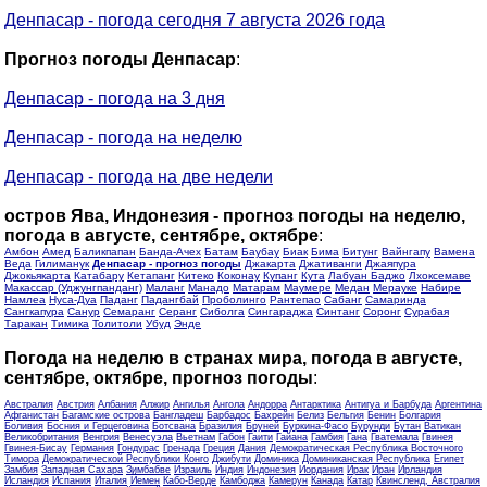
Денпасар - погода сегодня 7 августа 2026 года
Прогноз погоды Денпасар
:
Денпасар - погода на 3 дня
Денпасар - погода на неделю
Денпасар - погода на две недели
остров Ява, Индонезия - прогноз погоды на неделю,
погода в августе, сентябре, октябре
:
Амбон
Амед
Баликпапан
Банда-Ачех
Батам
Баубау
Биак
Бима
Битунг
Вайнгапу
Вамена
Веда
Гилиманук
Денпасар - прогноз погоды
Джакарта
Джативанги
Джаяпура
Джокьякарта
Катабару
Кетапанг
Китеко
Коконау
Купанг
Кута
Лабуан Баджо
Лхоксемаве
Макассар (Уджунгпанданг)
Маланг
Манадо
Матарам
Маумере
Медан
Мерауке
Набире
Намлеа
Нуса-Дуа
Паданг
Падангбай
Проболинго
Рантепао
Сабанг
Самаринда
Сангкапура
Санур
Семаранг
Серанг
Сиболга
Сингараджа
Синтанг
Соронг
Сурабая
Таракан
Тимика
Толитоли
Убуд
Энде
Погода на неделю в странах мира, погода в августе,
сентябре, октябре, прогноз погоды
:
Австралия
Австрия
Албания
Алжир
Ангилья
Ангола
Андорра
Антарктика
Антигуа и Барбуда
Аргентина
Афганистан
Багамские острова
Бангладеш
Барбадос
Бахрейн
Белиз
Бельгия
Бенин
Болгария
Боливия
Босния и Герцеговина
Ботсвана
Бразилия
Бруней
Буркина-Фасо
Бурунди
Бутан
Ватикан
Великобритания
Венгрия
Венесуэла
Вьетнам
Габон
Гаити
Гайана
Гамбия
Гана
Гватемала
Гвинея
Гвинея-Бисау
Германия
Гондурас
Гренада
Греция
Дания
Демократическая Республика Восточного
Тимора
Демократической Республики Конго
Джибути
Доминика
Доминиканская Республика
Египет
Замбия
Западная Сахара
Зимбабве
Израиль
Индия
Индонезия
Иордания
Ирак
Иран
Ирландия
Исландия
Испания
Италия
Йемен
Кабо-Верде
Камбоджа
Камерун
Канада
Катар
Квинсленд, Австралия