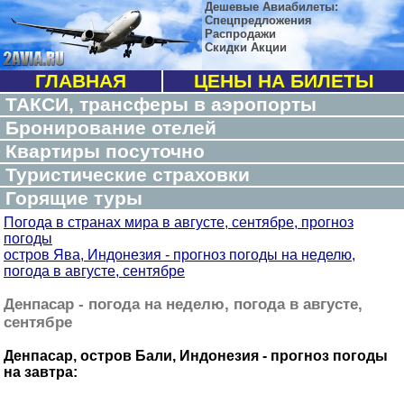
Дешевые Авиабилеты:
Спецпредложения
Распродажи
Скидки Акции
ГЛАВНАЯ
ЦЕНЫ НА БИЛЕТЫ
ТАКСИ, трансферы в аэропорты
Бронирование отелей
Квартиры посуточно
Туристические страховки
Горящие туры
Погода в странах мира в августе, сентябре, прогноз
погоды
остров Ява, Индонезия - прогноз погоды на неделю,
погода в августе, сентябре
Денпасар - погода на неделю, погода в августе,
сентябре
Денпасар, остров Бали, Индонезия - прогноз погоды
на завтра: