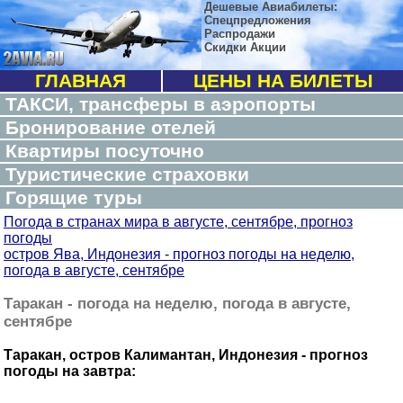
Дешевые Авиабилеты:
Спецпредложения
Распродажи
Скидки Акции
ГЛАВНАЯ
ЦЕНЫ НА БИЛЕТЫ
ТАКСИ, трансферы в аэропорты
Бронирование отелей
Квартиры посуточно
Туристические страховки
Горящие туры
Погода в странах мира в августе, сентябре, прогноз
погоды
остров Ява, Индонезия - прогноз погоды на неделю,
погода в августе, сентябре
Таракан - погода на неделю, погода в августе,
сентябре
Таракан, остров Калимантан, Индонезия - прогноз
погоды на завтра: