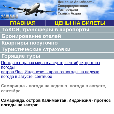
Дешевые Авиабилеты:
Спецпредложения
Распродажи
Скидки Акции
ГЛАВНАЯ
ЦЕНЫ НА БИЛЕТЫ
ТАКСИ, трансферы в аэропорты
Бронирование отелей
Квартиры посуточно
Туристические страховки
Горящие туры
Погода в странах мира в августе, сентябре, прогноз
погоды
остров Ява, Индонезия - прогноз погоды на неделю,
погода в августе, сентябре
Самаринда - погода на неделю, погода в августе,
сентябре
Самаринда, остров Калимантан, Индонезия - прогноз
погоды на завтра: