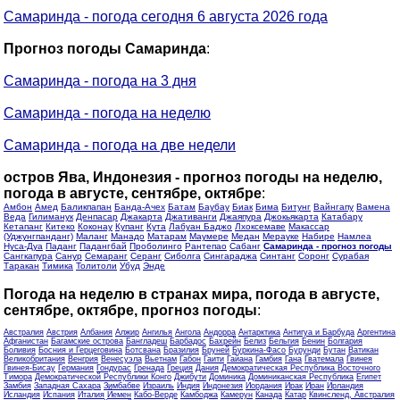
Самаринда - погода сегодня 6 августа 2026 года
Прогноз погоды Самаринда
:
Самаринда - погода на 3 дня
Самаринда - погода на неделю
Самаринда - погода на две недели
остров Ява, Индонезия - прогноз погоды на неделю,
погода в августе, сентябре, октябре
:
Амбон
Амед
Баликпапан
Банда-Ачех
Батам
Баубау
Биак
Бима
Битунг
Вайнгапу
Вамена
Веда
Гилиманук
Денпасар
Джакарта
Джативанги
Джаяпура
Джокьякарта
Катабару
Кетапанг
Китеко
Коконау
Купанг
Кута
Лабуан Баджо
Лхоксемаве
Макассар
(Уджунгпанданг)
Маланг
Манадо
Матарам
Маумере
Медан
Мерауке
Набире
Намлеа
Нуса-Дуа
Паданг
Падангбай
Проболинго
Рантепао
Сабанг
Самаринда - прогноз погоды
Сангкапура
Санур
Семаранг
Серанг
Сиболга
Сингараджа
Синтанг
Соронг
Сурабая
Таракан
Тимика
Толитоли
Убуд
Энде
Погода на неделю в странах мира, погода в августе,
сентябре, октябре, прогноз погоды
:
Австралия
Австрия
Албания
Алжир
Ангилья
Ангола
Андорра
Антарктика
Антигуа и Барбуда
Аргентина
Афганистан
Багамские острова
Бангладеш
Барбадос
Бахрейн
Белиз
Бельгия
Бенин
Болгария
Боливия
Босния и Герцеговина
Ботсвана
Бразилия
Бруней
Буркина-Фасо
Бурунди
Бутан
Ватикан
Великобритания
Венгрия
Венесуэла
Вьетнам
Габон
Гаити
Гайана
Гамбия
Гана
Гватемала
Гвинея
Гвинея-Бисау
Германия
Гондурас
Гренада
Греция
Дания
Демократическая Республика Восточного
Тимора
Демократической Республики Конго
Джибути
Доминика
Доминиканская Республика
Египет
Замбия
Западная Сахара
Зимбабве
Израиль
Индия
Индонезия
Иордания
Ирак
Иран
Ирландия
Исландия
Испания
Италия
Йемен
Кабо-Верде
Камбоджа
Камерун
Канада
Катар
Квинсленд, Австралия