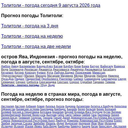
Толитоли - погода сегодня 9 августа 2026 года
Прогноз погоды Толитоли
:
Толитоли - погода на 3 дня
Толитоли - погода на неделю
Толитоли - погода на две недели
остров Ява, Индонезия - прогноз погоды на неделю,
погода в августе, сентябре, октябре
:
Амбон
Амед
Баликпапан
Банда-Ачех
Батам
Баубау
Биак
Бима
Битунг
Вайнгапу
Вамена
Веда
Гилиманук
Денпасар
Джакарта
Джативанги
Джаяпура
Джокьякарта
Катабару
Кетапанг
Китеко
Коконау
Купанг
Кута
Лабуан Баджо
Лхоксемаве
Макассар
(Уджунгпанданг)
Маланг
Манадо
Матарам
Маумере
Медан
Мерауке
Набире
Намлеа
Нуса-Дуа
Паданг
Падангбай
Проболинго
Рантепао
Сабанг
Самаринда
Сангкапура
Санур
Семаранг
Серанг
Сиболга
Сингараджа
Синтанг
Соронг
Сурабая
Таракан
Тимика
Толитоли - прогноз погоды
Убуд
Энде
Погода на неделю в странах мира, погода в августе,
сентябре, октябре, прогноз погоды
:
Австралия
Австрия
Албания
Алжир
Ангилья
Ангола
Андорра
Антарктика
Антигуа и Барбуда
Аргентина
Афганистан
Багамские острова
Бангладеш
Барбадос
Бахрейн
Белиз
Бельгия
Бенин
Болгария
Боливия
Босния и Герцеговина
Ботсвана
Бразилия
Бруней
Буркина-Фасо
Бурунди
Бутан
Ватикан
Великобритания
Венгрия
Венесуэла
Вьетнам
Габон
Гаити
Гайана
Гамбия
Гана
Гватемала
Гвинея
Гвинея-Бисау
Германия
Гондурас
Гренада
Греция
Дания
Демократическая Республика Восточного
Тимора
Демократической Республики Конго
Джибути
Доминика
Доминиканская Республика
Египет
Замбия
Западная Сахара
Зимбабве
Израиль
Индия
Индонезия
Иордания
Ирак
Иран
Ирландия
Исландия
Испания
Италия
Йемен
Кабо-Верде
Камбоджа
Камерун
Канада
Катар
Квинсленд, Австралия