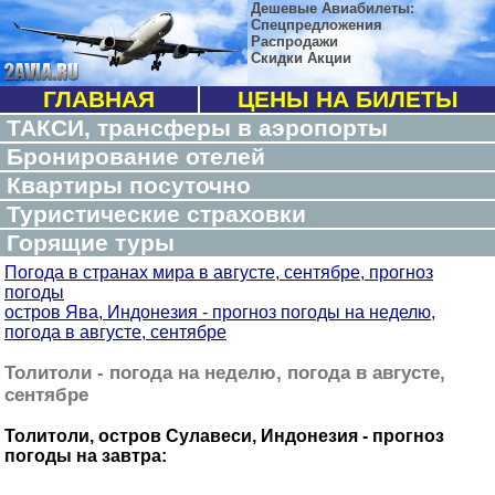
Дешевые Авиабилеты:
Спецпредложения
Распродажи
Скидки Акции
ГЛАВНАЯ
ЦЕНЫ НА БИЛЕТЫ
ТАКСИ, трансферы в аэропорты
Бронирование отелей
Квартиры посуточно
Туристические страховки
Горящие туры
Погода в странах мира в августе, сентябре, прогноз
погоды
остров Ява, Индонезия - прогноз погоды на неделю,
погода в августе, сентябре
Толитоли - погода на неделю, погода в августе,
сентябре
Толитоли, остров Сулавеси, Индонезия - прогноз
погоды на завтра: