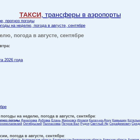
ТАКСИ
, трансферы в аэропорты
ре, прогноз погоды
огоды на неделю, погода в августе, сентябре
елю, погода в августе, сентябре
втра:
та 2026 года
ябре
 погоды на неделю, погода в августе, сентябре
:
огноз погоды
Даниловка
Дубовка
Елань
Жирновск
Иловля
Калач-на-Дону
Камышин
Котельн
ониколаевский
Октябрьский
Палласовка
Петров Вал
Рудня
Светлый Яр
Серафимович
Сред
ии, погода в августе, сентябре
:
ельская область
Астраханская область
Башкортостан
Белгородская область
Брянская область
Бурятия