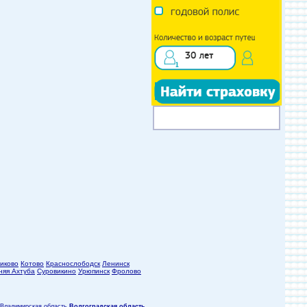
иково
Котово
Краснослободск
Ленинск
няя Ахтуба
Суровикино
Урюпинск
Фролово
Владимирская область
Волгоградская область