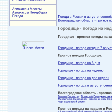
Авиакассы Москвы
Авиакассы Петербурга
Погода
Погода в России в августе, сентяб
Волгоградская область - прогноз п
Городище - погода на нед
Городище - прогноз погоды на за
Городище - погода сегодня 7 авгус
Прогноз погоды Городище
:
Городище - погода на 3 дня
Городище - погода на неделю
Городище - погода на две недели
Городище - погода в августе, сент
Волгоградская область - прогноз
Быково
Волгоград
Волжский
Городище - пр
Михайловка
Николаевск
Новоаннинский
Нов
Чернышковский
Эльтон
Прогноз погоды на неделю в Росс
Адыгея
Алтайский край
Амурская область
Арханг