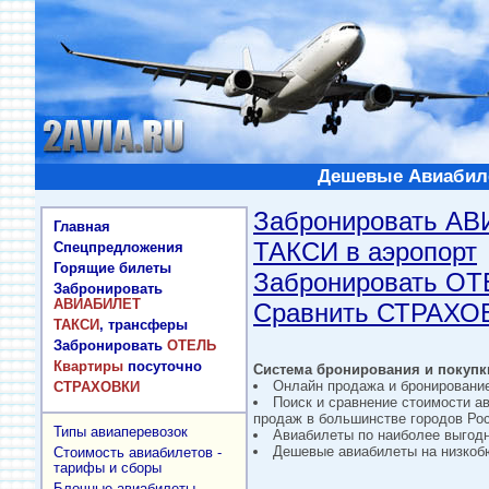
Дешевые Авиабиле
Забронировать А
Главная
ТАКСИ в аэропорт
Спецпредложения
Горящие билеты
Забронировать О
Забронировать
АВИАБИЛЕТ
Сравнить СТРАХО
ТАКСИ
, трансферы
Забронировать
ОТЕЛЬ
Квартиры
посуточно
Система бронирования и покупки
Онлайн продажа и бронировани
СТРАХОВКИ
Поиск и сравнение стоимости а
продаж в большинстве городов Рос
Типы авиаперевозок
Авиабилеты по наиболее выгод
Дешевые авиабилеты на низкобю
Стоимость авиабилетов -
тарифы и сборы
Блочные авиабилеты