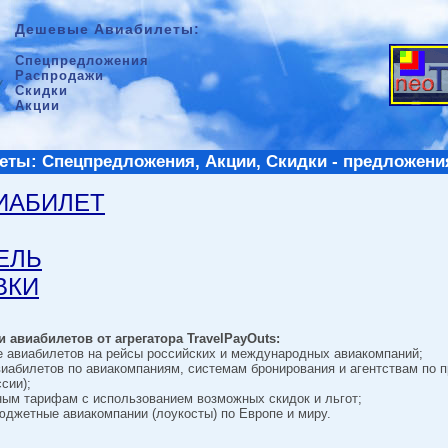
Дешевые Авиабилеты:
Спецпредложения
Распродажи
Скидки
Акции
ты: Спецпредложения, Акции, Скидки - предложени
ВИАБИЛЕТ
ТЕЛЬ
ВКИ
 авиабилетов от агрегатора TravelPayOuts:
е авиабилетов на рейсы российских и международных авиакомпаний;
виабилетов по авиакомпаниям, системам бронирования и агентствам по 
сии);
ным тарифам с использованием возможных скидок и льгот;
джетные авиакомпании (лоукосты) по Европе и миру.