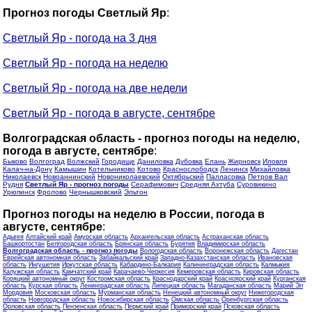
Прогноз погоды Светлый Яр
:
Светлый Яр - погода на 3 дня
Светлый Яр - погода на неделю
Светлый Яр - погода на две недели
Светлый Яр - погода в августе, сентябре
Волгоградская область - прогноз погоды на неделю,
погода в августе, сентябре
:
Быково
Волгоград
Волжский
Городище
Даниловка
Дубовка
Елань
Жирновск
Иловля
Калач-на-Дону
Камышин
Котельниково
Котово
Краснослободск
Ленинск
Михайловка
Николаевск
Новоаннинский
Новониколаевский
Октябрьский
Палласовка
Петров Вал
Рудня
Светлый Яр - прогноз погоды
Серафимович
Средняя Ахтуба
Суровикино
Урюпинск
Фролово
Чернышковский
Эльтон
Прогноз погоды на неделю в России, погода в
августе, сентябре
:
Адыгея
Алтайский край
Амурская область
Архангельская область
Астраханская область
Башкортостан
Белгородская область
Брянская область
Бурятия
Владимирская область
Волгоградская область - прогноз погоды
Вологодская область
Воронежская область
Дагестан
Еврейская автономная область
Забайкальский край
Западно-Казахстанская область
Ивановская
область
Ингушетия
Иркутская область
Кабардино-Балкария
Калининградская область
Калмыкия
Калужская область
Камчатский край
Карачаево-Черкесия
Кемеровская область
Кировская область
Коряцкий автономный округ
Костромская область
Краснодарский край
Красноярский край
Курганская
область
Курская область
Ленинградская область
Липецкая область
Магаданская область
Марий Эл
Мордовия
Московская область
Мурманская область
Ненецкий автономный округ
Нижегородская
область
Новгородская область
Новосибирская область
Омская область
Оренбургская область
Орловская область
Пензенская область
Пермский край
Приморский край
Псковская область