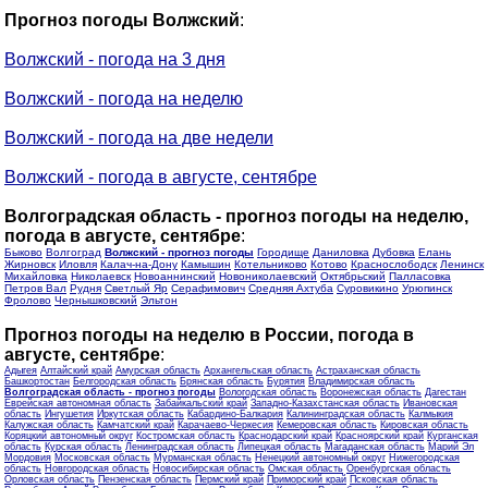
Прогноз погоды Волжский
:
Волжский - погода на 3 дня
Волжский - погода на неделю
Волжский - погода на две недели
Волжский - погода в августе, сентябре
Волгоградская область - прогноз погоды на неделю,
погода в августе, сентябре
:
Быково
Волгоград
Волжский - прогноз погоды
Городище
Даниловка
Дубовка
Елань
Жирновск
Иловля
Калач-на-Дону
Камышин
Котельниково
Котово
Краснослободск
Ленинск
Михайловка
Николаевск
Новоаннинский
Новониколаевский
Октябрьский
Палласовка
Петров Вал
Рудня
Светлый Яр
Серафимович
Средняя Ахтуба
Суровикино
Урюпинск
Фролово
Чернышковский
Эльтон
Прогноз погоды на неделю в России, погода в
августе, сентябре
:
Адыгея
Алтайский край
Амурская область
Архангельская область
Астраханская область
Башкортостан
Белгородская область
Брянская область
Бурятия
Владимирская область
Волгоградская область - прогноз погоды
Вологодская область
Воронежская область
Дагестан
Еврейская автономная область
Забайкальский край
Западно-Казахстанская область
Ивановская
область
Ингушетия
Иркутская область
Кабардино-Балкария
Калининградская область
Калмыкия
Калужская область
Камчатский край
Карачаево-Черкесия
Кемеровская область
Кировская область
Коряцкий автономный округ
Костромская область
Краснодарский край
Красноярский край
Курганская
область
Курская область
Ленинградская область
Липецкая область
Магаданская область
Марий Эл
Мордовия
Московская область
Мурманская область
Ненецкий автономный округ
Нижегородская
область
Новгородская область
Новосибирская область
Омская область
Оренбургская область
Орловская область
Пензенская область
Пермский край
Приморский край
Псковская область