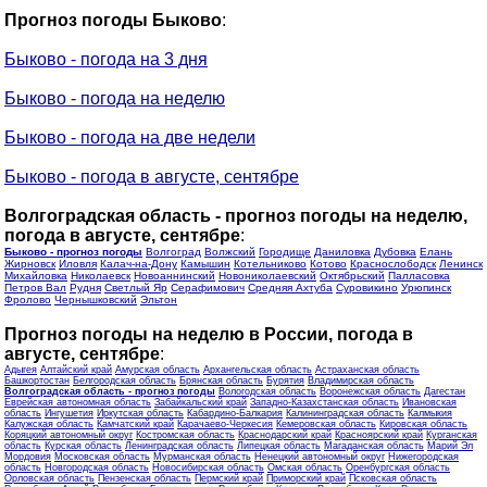
Прогноз погоды Быково
:
Быково - погода на 3 дня
Быково - погода на неделю
Быково - погода на две недели
Быково - погода в августе, сентябре
Волгоградская область - прогноз погоды на неделю,
погода в августе, сентябре
:
Быково - прогноз погоды
Волгоград
Волжский
Городище
Даниловка
Дубовка
Елань
Жирновск
Иловля
Калач-на-Дону
Камышин
Котельниково
Котово
Краснослободск
Ленинск
Михайловка
Николаевск
Новоаннинский
Новониколаевский
Октябрьский
Палласовка
Петров Вал
Рудня
Светлый Яр
Серафимович
Средняя Ахтуба
Суровикино
Урюпинск
Фролово
Чернышковский
Эльтон
Прогноз погоды на неделю в России, погода в
августе, сентябре
:
Адыгея
Алтайский край
Амурская область
Архангельская область
Астраханская область
Башкортостан
Белгородская область
Брянская область
Бурятия
Владимирская область
Волгоградская область - прогноз погоды
Вологодская область
Воронежская область
Дагестан
Еврейская автономная область
Забайкальский край
Западно-Казахстанская область
Ивановская
область
Ингушетия
Иркутская область
Кабардино-Балкария
Калининградская область
Калмыкия
Калужская область
Камчатский край
Карачаево-Черкесия
Кемеровская область
Кировская область
Коряцкий автономный округ
Костромская область
Краснодарский край
Красноярский край
Курганская
область
Курская область
Ленинградская область
Липецкая область
Магаданская область
Марий Эл
Мордовия
Московская область
Мурманская область
Ненецкий автономный округ
Нижегородская
область
Новгородская область
Новосибирская область
Омская область
Оренбургская область
Орловская область
Пензенская область
Пермский край
Приморский край
Псковская область