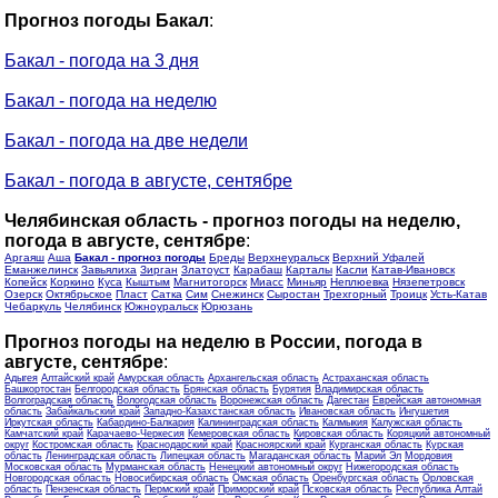
Прогноз погоды Бакал
:
Бакал - погода на 3 дня
Бакал - погода на неделю
Бакал - погода на две недели
Бакал - погода в августе, сентябре
Челябинская область - прогноз погоды на неделю,
погода в августе, сентябре
:
Аргаяш
Аша
Бакал - прогноз погоды
Бреды
Верхнеуральск
Верхний Уфалей
Еманжелинск
Завьялиха
Зирган
Златоуст
Карабаш
Карталы
Касли
Катав-Ивановск
Копейск
Коркино
Куса
Кыштым
Магнитогорск
Миасс
Миньяр
Неплюевка
Нязепетровск
Озерск
Октябрьское
Пласт
Сатка
Сим
Снежинск
Сыростан
Трехгорный
Троицк
Усть-Катав
Чебаркуль
Челябинск
Южноуральск
Юрюзань
Прогноз погоды на неделю в России, погода в
августе, сентябре
:
Адыгея
Алтайский край
Амурская область
Архангельская область
Астраханская область
Башкортостан
Белгородская область
Брянская область
Бурятия
Владимирская область
Волгоградская область
Вологодская область
Воронежская область
Дагестан
Еврейская автономная
область
Забайкальский край
Западно-Казахстанская область
Ивановская область
Ингушетия
Иркутская область
Кабардино-Балкария
Калининградская область
Калмыкия
Калужская область
Камчатский край
Карачаево-Черкесия
Кемеровская область
Кировская область
Коряцкий автономный
округ
Костромская область
Краснодарский край
Красноярский край
Курганская область
Курская
область
Ленинградская область
Липецкая область
Магаданская область
Марий Эл
Мордовия
Московская область
Мурманская область
Ненецкий автономный округ
Нижегородская область
Новгородская область
Новосибирская область
Омская область
Оренбургская область
Орловская
область
Пензенская область
Пермский край
Приморский край
Псковская область
Республика Алтай