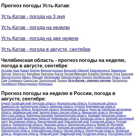
Прогноз погоды Усть-Катав
:
Усть-Катав - погода на 3 дня
Усть-Катав - погода на неделю
Усть-Катав - погода на две недели
Усть-Катав - погода в августе, сентябре
Челябинская область - прогноз погоды на неделю,
погода в августе, сентябре
:
Аргаяш
Аша
Бакал
Бреды
Верхнеуральск
Верхний Уфалей
Еманжелинск
Завьялиха
Зирган
Златоуст
Карабаш
Карталы
Касли
Катав-Ивановск
Копейск
Коркино
Куса
Кыштым
Магнитогорск
Миасс
Миньяр
Неплюевка
Нязепетровск
Озерск
Октябрьское
Пласт
Сатка
Сим
Снежинск
Сыростан
Трехгорный
Троицк
Усть-Катав - прогноз погоды
Чебаркуль
Челябинск
Южноуральск
Юрюзань
Прогноз погоды на неделю в России, погода в
августе, сентябре
:
Адыгея
Алтайский край
Амурская область
Архангельская область
Астраханская область
Башкортостан
Белгородская область
Брянская область
Бурятия
Владимирская область
Волгоградская область
Вологодская область
Воронежская область
Дагестан
Еврейская автономная
область
Забайкальский край
Западно-Казахстанская область
Ивановская область
Ингушетия
Иркутская область
Кабардино-Балкария
Калининградская область
Калмыкия
Калужская область
Камчатский край
Карачаево-Черкесия
Кемеровская область
Кировская область
Коряцкий автономный
округ
Костромская область
Краснодарский край
Красноярский край
Курганская область
Курская
область
Ленинградская область
Липецкая область
Магаданская область
Марий Эл
Мордовия
Московская область
Мурманская область
Ненецкий автономный округ
Нижегородская область
Новгородская область
Новосибирская область
Омская область
Оренбургская область
Орловская
область
Пензенская область
Пермский край
Приморский край
Псковская область
Республика Алтай