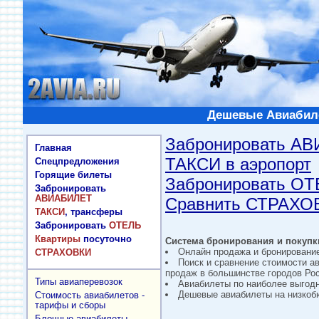
Дешевые Авиабиле
Забронировать А
Главная
ТАКСИ в аэропорт
Спецпредложения
Горящие билеты
Забронировать О
Забронировать
АВИАБИЛЕТ
Сравнить СТРАХО
ТАКСИ
, трансферы
Забронировать
ОТЕЛЬ
Квартиры
посуточно
Система бронирования и покупки
Онлайн продажа и бронировани
СТРАХОВКИ
Поиск и сравнение стоимости а
продаж в большинстве городов Рос
Типы авиаперевозок
Авиабилеты по наиболее выгод
Дешевые авиабилеты на низкобю
Стоимость авиабилетов -
тарифы и сборы
Блочные авиабилеты