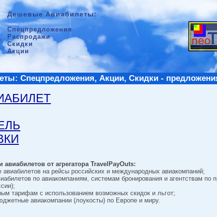
Дешевые Авиабилеты:
Спецпредложения
Распродажи
Скидки
Акции
ты: Спецпредложения, Акции, Скидки - предложени
ВИАБИЛЕТ
ТЕЛЬ
ВКИ
 авиабилетов от агрегатора TravelPayOuts:
е авиабилетов на рейсы российских и международных авиакомпаний;
виабилетов по авиакомпаниям, системам бронирования и агентствам по 
сии);
ным тарифам с использованием возможных скидок и льгот;
джетные авиакомпании (лоукосты) по Европе и миру.