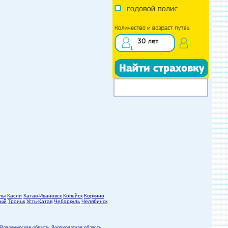
лы
Касли
Катав-Ивановск
Копейск
Коркино
ный
Троицк
Усть-Катав
Чебаркуль
Челябинск
Владимирская область
Волгоградская область