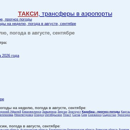
ТАКСИ
, трансферы в аэропорты
ре, прогноз погоды
оды на неделю, погода в августе, сентябре
лю, погода в августе, сентябре
тра:
а 2026 года
бре
огоды на неделю, погода в августе, сентябре
:
ерхний Уфалей
Еманжелинск
Завьялиха
Зирган
Златоуст
Карабаш - прогноз погоды
Карта
еплюевка
Нязепетровск
Озерск
Октябрьское
Пласт
Сатка
Сим
Снежинск
Сыростан
Трехгор
ии, погода в августе, сентябре
:
ельская область
Астраханская область
Башкортостан
Белгородская область
Брянская область
Бурятия