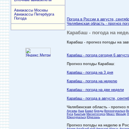
Авиакассы Москвы
Авиакассы Петербурга
Погода
Погода в России в августе, сентяб
Челябинская область - прогноз пог
Карабаш - погода на неде
Карабаш - прогноз погоды на зав
Карабаш - погода сегодня 6 август
Прогноз погоды Карабаш
:
Карабаш - погода на 3 дня
Карабаш - погода на неделю
Карабаш - погода на две недели
Карабаш - погода в августе, сентя
Челябинская область - прогноз п
Аргаяш
Аша
Бакал
Бреды
Верхнеуральск
В
Куса
Кыштым
Магнитогорск
Миасс
Миньяр
Н
Южноуральск
Юрюзань
Прогноз погоды на неделю в Росс
Адыгея
Алтайский край
Амурская область
Арханг