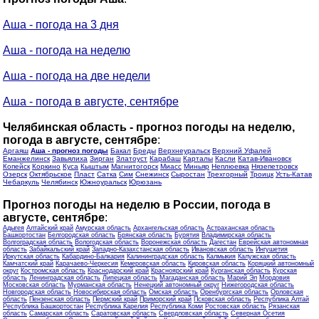
Аша - погода на 3 дня
Аша - погода на неделю
Аша - погода на две недели
Аша - погода в августе, сентябре
Челябинская область - прогноз погоды на неделю,
погода в августе, сентябре
:
Аргаяш
Аша - прогноз погоды
Бакал
Бреды
Верхнеуральск
Верхний Уфалей
Еманжелинск
Завьялиха
Зирган
Златоуст
Карабаш
Карталы
Касли
Катав-Ивановск
Копейск
Коркино
Куса
Кыштым
Магнитогорск
Миасс
Миньяр
Неплюевка
Нязепетровск
Озерск
Октябрьское
Пласт
Сатка
Сим
Снежинск
Сыростан
Трехгорный
Троицк
Усть-Катав
Чебаркуль
Челябинск
Южноуральск
Юрюзань
Прогноз погоды на неделю в России, погода в
августе, сентябре
:
Адыгея
Алтайский край
Амурская область
Архангельская область
Астраханская область
Башкортостан
Белгородская область
Брянская область
Бурятия
Владимирская область
Волгоградская область
Вологодская область
Воронежская область
Дагестан
Еврейская автономная
область
Забайкальский край
Западно-Казахстанская область
Ивановская область
Ингушетия
Иркутская область
Кабардино-Балкария
Калининградская область
Калмыкия
Калужская область
Камчатский край
Карачаево-Черкесия
Кемеровская область
Кировская область
Коряцкий автономный
округ
Костромская область
Краснодарский край
Красноярский край
Курганская область
Курская
область
Ленинградская область
Липецкая область
Магаданская область
Марий Эл
Мордовия
Московская область
Мурманская область
Ненецкий автономный округ
Нижегородская область
Новгородская область
Новосибирская область
Омская область
Оренбургская область
Орловская
область
Пензенская область
Пермский край
Приморский край
Псковская область
Республика Алтай
Республика Башкортостан
Республика Карелия
Республика Коми
Ростовская область
Рязанская
область
Самарская область
Саратовская область
Свердловская область
Северная Осетия