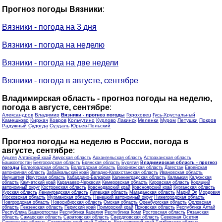
Прогноз погоды Вязники
:
Вязники - погода на 3 дня
Вязники - погода на неделю
Вязники - погода на две недели
Вязники - погода в августе, сентябре
Владимирская область - прогноз погоды на неделю,
погода в августе, сентябре
:
Александров
Владимир
Вязники - прогноз погоды
Гороховец
Гусь-Хрустальный
Камешково
Киржач
Ковров
Кольчугино
Курлово
Лакинск
Меленки
Муром
Петушки
Покров
Радужный
Судогда
Суздаль
Юрьев-Польский
Прогноз погоды на неделю в России, погода в
августе, сентябре
:
Адыгея
Алтайский край
Амурская область
Архангельская область
Астраханская область
Башкортостан
Белгородская область
Брянская область
Бурятия
Владимирская область - прогноз
погоды
Волгоградская область
Вологодская область
Воронежская область
Дагестан
Еврейская
автономная область
Забайкальский край
Западно-Казахстанская область
Ивановская область
Ингушетия
Иркутская область
Кабардино-Балкария
Калининградская область
Калмыкия
Калужская
область
Камчатский край
Карачаево-Черкесия
Кемеровская область
Кировская область
Коряцкий
автономный округ
Костромская область
Краснодарский край
Красноярский край
Курганская область
Курская область
Ленинградская область
Липецкая область
Магаданская область
Марий Эл
Мордовия
Московская область
Мурманская область
Ненецкий автономный округ
Нижегородская область
Новгородская область
Новосибирская область
Омская область
Оренбургская область
Орловская
область
Пензенская область
Пермский край
Приморский край
Псковская область
Республика Алтай
Республика Башкортостан
Республика Карелия
Республика Коми
Ростовская область
Рязанская
область
Самарская область
Саратовская область
Свердловская область
Северная Осетия