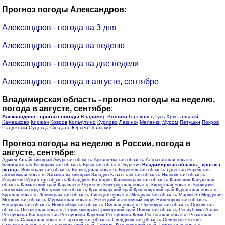
Прогноз погоды Александров
:
Александров - погода на 3 дня
Александров - погода на неделю
Александров - погода на две недели
Александров - погода в августе, сентябре
Владимирская область - прогноз погоды на неделю,
погода в августе, сентябре
:
Александров - прогноз погоды
Владимир
Вязники
Гороховец
Гусь-Хрустальный
Камешково
Киржач
Ковров
Кольчугино
Курлово
Лакинск
Меленки
Муром
Петушки
Покров
Радужный
Судогда
Суздаль
Юрьев-Польский
Прогноз погоды на неделю в России, погода в
августе, сентябре
:
Адыгея
Алтайский край
Амурская область
Архангельская область
Астраханская область
Башкортостан
Белгородская область
Брянская область
Бурятия
Владимирская область - прогноз
погоды
Волгоградская область
Вологодская область
Воронежская область
Дагестан
Еврейская
автономная область
Забайкальский край
Западно-Казахстанская область
Ивановская область
Ингушетия
Иркутская область
Кабардино-Балкария
Калининградская область
Калмыкия
Калужская
область
Камчатский край
Карачаево-Черкесия
Кемеровская область
Кировская область
Коряцкий
автономный округ
Костромская область
Краснодарский край
Красноярский край
Курганская область
Курская область
Ленинградская область
Липецкая область
Магаданская область
Марий Эл
Мордовия
Московская область
Мурманская область
Ненецкий автономный округ
Нижегородская область
Новгородская область
Новосибирская область
Омская область
Оренбургская область
Орловская
область
Пензенская область
Пермский край
Приморский край
Псковская область
Республика Алтай
Республика Башкортостан
Республика Карелия
Республика Коми
Ростовская область
Рязанская
область
Самарская область
Саратовская область
Свердловская область
Северная Осетия