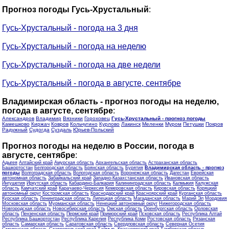
Прогноз погоды Гусь-Хрустальный
:
Гусь-Хрустальный - погода на 3 дня
Гусь-Хрустальный - погода на неделю
Гусь-Хрустальный - погода на две недели
Гусь-Хрустальный - погода в августе, сентябре
Владимирская область - прогноз погоды на неделю,
погода в августе, сентябре
:
Александров
Владимир
Вязники
Гороховец
Гусь-Хрустальный - прогноз погоды
Камешково
Киржач
Ковров
Кольчугино
Курлово
Лакинск
Меленки
Муром
Петушки
Покров
Радужный
Судогда
Суздаль
Юрьев-Польский
Прогноз погоды на неделю в России, погода в
августе, сентябре
:
Адыгея
Алтайский край
Амурская область
Архангельская область
Астраханская область
Башкортостан
Белгородская область
Брянская область
Бурятия
Владимирская область - прогноз
погоды
Волгоградская область
Вологодская область
Воронежская область
Дагестан
Еврейская
автономная область
Забайкальский край
Западно-Казахстанская область
Ивановская область
Ингушетия
Иркутская область
Кабардино-Балкария
Калининградская область
Калмыкия
Калужская
область
Камчатский край
Карачаево-Черкесия
Кемеровская область
Кировская область
Коряцкий
автономный округ
Костромская область
Краснодарский край
Красноярский край
Курганская область
Курская область
Ленинградская область
Липецкая область
Магаданская область
Марий Эл
Мордовия
Московская область
Мурманская область
Ненецкий автономный округ
Нижегородская область
Новгородская область
Новосибирская область
Омская область
Оренбургская область
Орловская
область
Пензенская область
Пермский край
Приморский край
Псковская область
Республика Алтай
Республика Башкортостан
Республика Карелия
Республика Коми
Ростовская область
Рязанская
область
Самарская область
Саратовская область
Свердловская область
Северная Осетия