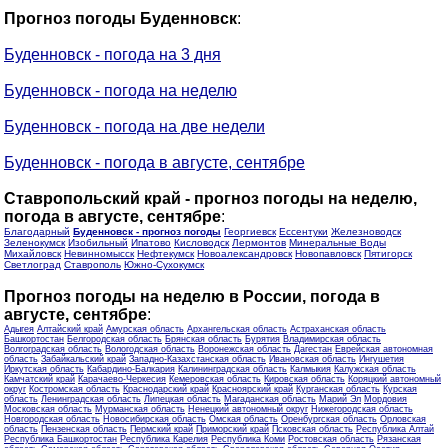
Прогноз погоды Буденновск
:
Буденновск - погода на 3 дня
Буденновск - погода на неделю
Буденновск - погода на две недели
Буденновск - погода в августе, сентябре
Ставропольский край - прогноз погоды на неделю,
погода в августе, сентябре
:
Благодарный
Буденновск - прогноз погоды
Георгиевск
Ессентуки
Железноводск
Зеленокумск
Изобильный
Ипатово
Кисловодск
Лермонтов
Минеральные Воды
Михайловск
Невинномысск
Нефтекумск
Новоалександровск
Новопавловск
Пятигорск
Светлоград
Ставрополь
Южно-Сухокумск
Прогноз погоды на неделю в России, погода в
августе, сентябре
:
Адыгея
Алтайский край
Амурская область
Архангельская область
Астраханская область
Башкортостан
Белгородская область
Брянская область
Бурятия
Владимирская область
Волгоградская область
Вологодская область
Воронежская область
Дагестан
Еврейская автономная
область
Забайкальский край
Западно-Казахстанская область
Ивановская область
Ингушетия
Иркутская область
Кабардино-Балкария
Калининградская область
Калмыкия
Калужская область
Камчатский край
Карачаево-Черкесия
Кемеровская область
Кировская область
Коряцкий автономный
округ
Костромская область
Краснодарский край
Красноярский край
Курганская область
Курская
область
Ленинградская область
Липецкая область
Магаданская область
Марий Эл
Мордовия
Московская область
Мурманская область
Ненецкий автономный округ
Нижегородская область
Новгородская область
Новосибирская область
Омская область
Оренбургская область
Орловская
область
Пензенская область
Пермский край
Приморский край
Псковская область
Республика Алтай
Республика Башкортостан
Республика Карелия
Республика Коми
Ростовская область
Рязанская