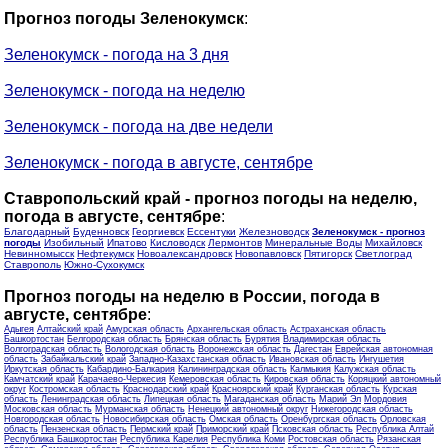
Прогноз погоды Зеленокумск
:
Зеленокумск - погода на 3 дня
Зеленокумск - погода на неделю
Зеленокумск - погода на две недели
Зеленокумск - погода в августе, сентябре
Ставропольский край - прогноз погоды на неделю,
погода в августе, сентябре
:
Благодарный
Буденновск
Георгиевск
Ессентуки
Железноводск
Зеленокумск - прогноз
погоды
Изобильный
Ипатово
Кисловодск
Лермонтов
Минеральные Воды
Михайловск
Невинномысск
Нефтекумск
Новоалександровск
Новопавловск
Пятигорск
Светлоград
Ставрополь
Южно-Сухокумск
Прогноз погоды на неделю в России, погода в
августе, сентябре
:
Адыгея
Алтайский край
Амурская область
Архангельская область
Астраханская область
Башкортостан
Белгородская область
Брянская область
Бурятия
Владимирская область
Волгоградская область
Вологодская область
Воронежская область
Дагестан
Еврейская автономная
область
Забайкальский край
Западно-Казахстанская область
Ивановская область
Ингушетия
Иркутская область
Кабардино-Балкария
Калининградская область
Калмыкия
Калужская область
Камчатский край
Карачаево-Черкесия
Кемеровская область
Кировская область
Коряцкий автономный
округ
Костромская область
Краснодарский край
Красноярский край
Курганская область
Курская
область
Ленинградская область
Липецкая область
Магаданская область
Марий Эл
Мордовия
Московская область
Мурманская область
Ненецкий автономный округ
Нижегородская область
Новгородская область
Новосибирская область
Омская область
Оренбургская область
Орловская
область
Пензенская область
Пермский край
Приморский край
Псковская область
Республика Алтай
Республика Башкортостан
Республика Карелия
Республика Коми
Ростовская область
Рязанская