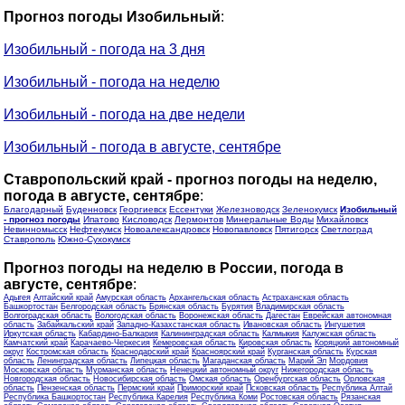
Прогноз погоды Изобильный
:
Изобильный - погода на 3 дня
Изобильный - погода на неделю
Изобильный - погода на две недели
Изобильный - погода в августе, сентябре
Ставропольский край - прогноз погоды на неделю,
погода в августе, сентябре
:
Благодарный
Буденновск
Георгиевск
Ессентуки
Железноводск
Зеленокумск
Изобильный
- прогноз погоды
Ипатово
Кисловодск
Лермонтов
Минеральные Воды
Михайловск
Невинномысск
Нефтекумск
Новоалександровск
Новопавловск
Пятигорск
Светлоград
Ставрополь
Южно-Сухокумск
Прогноз погоды на неделю в России, погода в
августе, сентябре
:
Адыгея
Алтайский край
Амурская область
Архангельская область
Астраханская область
Башкортостан
Белгородская область
Брянская область
Бурятия
Владимирская область
Волгоградская область
Вологодская область
Воронежская область
Дагестан
Еврейская автономная
область
Забайкальский край
Западно-Казахстанская область
Ивановская область
Ингушетия
Иркутская область
Кабардино-Балкария
Калининградская область
Калмыкия
Калужская область
Камчатский край
Карачаево-Черкесия
Кемеровская область
Кировская область
Коряцкий автономный
округ
Костромская область
Краснодарский край
Красноярский край
Курганская область
Курская
область
Ленинградская область
Липецкая область
Магаданская область
Марий Эл
Мордовия
Московская область
Мурманская область
Ненецкий автономный округ
Нижегородская область
Новгородская область
Новосибирская область
Омская область
Оренбургская область
Орловская
область
Пензенская область
Пермский край
Приморский край
Псковская область
Республика Алтай
Республика Башкортостан
Республика Карелия
Республика Коми
Ростовская область
Рязанская