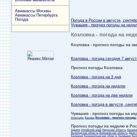
Авиакассы Москвы
Авиакассы Петербурга
Погода
Погода в России в августе, сентяб
Чувашия - прогноз погоды на недел
Козловка - погода на нед
Козловка - прогноз погоды на за
Козловка - погода сегодня 7 август
Прогноз погоды Козловка
:
Козловка - погода на 3 дня
Козловка - погода на неделю
Козловка - погода на две недели
Козловка - погода в августе, сентя
Чувашия - прогноз погоды на нед
Алатырь
Канаш
Козловка - прогноз погоды
Прогноз погоды на неделю в Росс
Адыгея
Алтайский край
Амурская область
Арханг
Вологодская область
Воронежская область
Дагес
Балкария
Калининградская область
Калмыкия
Кал