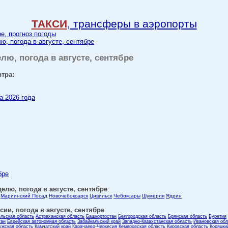
ТАКСИ
, трансферы в аэропорты
ре, прогноз погоды
ю, погода в августе, сентябре
елю, погода в августе, сентябре
втра:
а 2026 года
бре
елю, погода в августе, сентябре
:
Мариинский Посад
Новочебоксарск
Цивильск
Чебоксары
Шумерля
Ядрин
ии, погода в августе, сентябре
:
ельская область
Астраханская область
Башкортостан
Белгородская область
Брянская область
Бурятия
тан
Еврейская автономная область
Забайкальский край
Западно-Казахстанская область
Ивановская обл
ужская область
Камчатский край
Карачаево-Черкесия
Кемеровская область
Кировская область
Коряцки