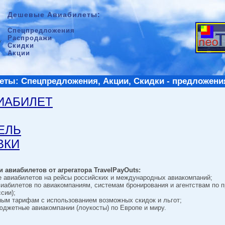
Дешевые Авиабилеты:
Спецпредложения
Распродажи
Скидки
Акции
ты: Спецпредложения, Акции, Скидки - предложени
ВИАБИЛЕТ
ТЕЛЬ
ВКИ
 авиабилетов от агрегатора TravelPayOuts:
е авиабилетов на рейсы российских и международных авиакомпаний;
виабилетов по авиакомпаниям, системам бронирования и агентствам по 
сии);
ным тарифам с использованием возможных скидок и льгот;
джетные авиакомпании (лоукосты) по Европе и миру.