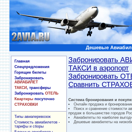
Дешевые Авиабиле
Забронировать А
Главная
ТАКСИ в аэропорт
Спецпредложения
Горящие билеты
Забронировать О
Забронировать
АВИАБИЛЕТ
Сравнить СТРАХО
ТАКСИ
, трансферы
Забронировать
ОТЕЛЬ
Квартиры
посуточно
Система бронирования и покупки
Онлайн продажа и бронировани
СТРАХОВКИ
Поиск и сравнение стоимости а
продаж в большинстве городов Рос
Типы авиаперевозок
Авиабилеты по наиболее выгод
Дешевые авиабилеты на низкобю
Стоимость авиабилетов -
тарифы и сборы
Блочные авиабилеты