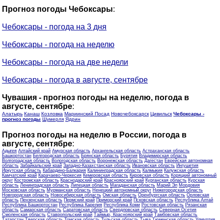
Прогноз погоды Чебоксары
:
Чебоксары - погода на 3 дня
Чебоксары - погода на неделю
Чебоксары - погода на две недели
Чебоксары - погода в августе, сентябре
Чувашия - прогноз погоды на неделю, погода в
августе, сентябре
:
Алатырь
Канаш
Козловка
Мариинский Посад
Новочебоксарск
Цивильск
Чебоксары -
прогноз погоды
Шумерля
Ядрин
Прогноз погоды на неделю в России, погода в
августе, сентябре
:
Адыгея
Алтайский край
Амурская область
Архангельская область
Астраханская область
Башкортостан
Белгородская область
Брянская область
Бурятия
Владимирская область
Волгоградская область
Вологодская область
Воронежская область
Дагестан
Еврейская автономная
область
Забайкальский край
Западно-Казахстанская область
Ивановская область
Ингушетия
Иркутская область
Кабардино-Балкария
Калининградская область
Калмыкия
Калужская область
Камчатский край
Карачаево-Черкесия
Кемеровская область
Кировская область
Коряцкий автономный
округ
Костромская область
Краснодарский край
Красноярский край
Курганская область
Курская
область
Ленинградская область
Липецкая область
Магаданская область
Марий Эл
Мордовия
Московская область
Мурманская область
Ненецкий автономный округ
Нижегородская область
Новгородская область
Новосибирская область
Омская область
Оренбургская область
Орловская
область
Пензенская область
Пермский край
Приморский край
Псковская область
Республика Алтай
Республика Башкортостан
Республика Карелия
Республика Коми
Ростовская область
Рязанская
область
Самарская область
Саратовская область
Свердловская область
Северная Осетия
Смоленская область
Ставропольский край
Таймыр, Красноярский край
Тамбовская область
Татарстан
Тверская область
Томская область
Тульская область
Тыва
Тюменская область
Удмуртия