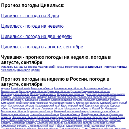
Прогноз погоды Цивильск
:
Цивильск - погода на 3 дня
Цивильск - погода на неделю
Цивильск - погода на две недели
Цивильск - погода в августе, сентябре
Чувашия - прогноз погоды на неделю, погода в
августе, сентябре
:
Алатырь
Канаш
Козловка
Мариинский Посад
Новочебоксарск
Цивильск - прогноз погоды
Чебоксары
Шумерля
Ядрин
Прогноз погоды на неделю в России, погода в
августе, сентябре
:
Адыгея
Алтайский край
Амурская область
Архангельская область
Астраханская область
Башкортостан
Белгородская область
Брянская область
Бурятия
Владимирская область
Волгоградская область
Вологодская область
Воронежская область
Дагестан
Еврейская автономная
область
Забайкальский край
Западно-Казахстанская область
Ивановская область
Ингушетия
Иркутская область
Кабардино-Балкария
Калининградская область
Калмыкия
Калужская область
Камчатский край
Карачаево-Черкесия
Кемеровская область
Кировская область
Коряцкий автономный
округ
Костромская область
Краснодарский край
Красноярский край
Курганская область
Курская
область
Ленинградская область
Липецкая область
Магаданская область
Марий Эл
Мордовия
Московская область
Мурманская область
Ненецкий автономный округ
Нижегородская область
Новгородская область
Новосибирская область
Омская область
Оренбургская область
Орловская
область
Пензенская область
Пермский край
Приморский край
Псковская область
Республика Алтай
Республика Башкортостан
Республика Карелия
Республика Коми
Ростовская область
Рязанская
область
Самарская область
Саратовская область
Свердловская область
Северная Осетия
Смоленская область
Ставропольский край
Таймыр, Красноярский край
Тамбовская область
Татарстан
Тверская область
Томская область
Тульская область
Тыва
Тюменская область
Удмуртия