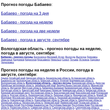
Прогноз погоды Бабаево
:
Бабаево - погода на 3 дня
Бабаево - погода на неделю
Бабаево - погода на две недели
Бабаево - погода в августе, сентябре
Вологодская область - прогноз погоды на неделю,
погода в августе, сентябре
:
Бабаево - прогноз погоды
Белозерск
Великий Устюг
Вологда
Вытегра
Грязовец
Завражье
Кадников
Кириллов
Красавино
Никольск
Сокол
Тотьма
Устюжна
Харовск
Череповец
Прогноз погоды на неделю в России, погода в
августе, сентябре
:
Адыгея
Алтайский край
Амурская область
Архангельская область
Астраханская область
Башкортостан
Белгородская область
Брянская область
Бурятия
Владимирская область
Волгоградская область
Вологодская область - прогноз погоды
Воронежская область
Дагестан
Еврейская автономная область
Забайкальский край
Западно-Казахстанская область
Ивановская
область
Ингушетия
Иркутская область
Кабардино-Балкария
Калининградская область
Калмыкия
Калужская область
Камчатский край
Карачаево-Черкесия
Кемеровская область
Кировская область
Коряцкий автономный округ
Костромская область
Краснодарский край
Красноярский край
Курганская
область
Курская область
Ленинградская область
Липецкая область
Магаданская область
Марий Эл
Мордовия
Московская область
Мурманская область
Ненецкий автономный округ
Нижегородская
область
Новгородская область
Новосибирская область
Омская область
Оренбургская область
Орловская область
Пензенская область
Пермский край
Приморский край
Псковская область
Республика Алтай
Республика Башкортостан
Республика Карелия
Республика Коми
Ростовская
область
Рязанская область
Самарская область
Саратовская область
Свердловская область