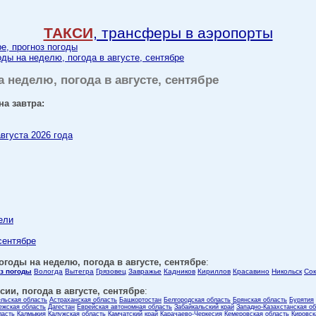
ТАКСИ
, трансферы в аэропорты
ре, прогноз погоды
оды на неделю, погода в августе, сентябре
а неделю, погода в августе, сентябре
на завтра:
августа 2026 года
ели
 сентябре
огоды на неделю, погода в августе, сентябре
:
оз погоды
Вологда
Вытегра
Грязовец
Завражье
Кадников
Кириллов
Красавино
Никольск
Со
ии, погода в августе, сентябре
:
ельская область
Астраханская область
Башкортостан
Белгородская область
Брянская область
Бурятия
ежская область
Дагестан
Еврейская автономная область
Забайкальский край
Западно-Казахстанская о
ласть
Калмыкия
Калужская область
Камчатский край
Карачаево-Черкесия
Кемеровская область
Кировск