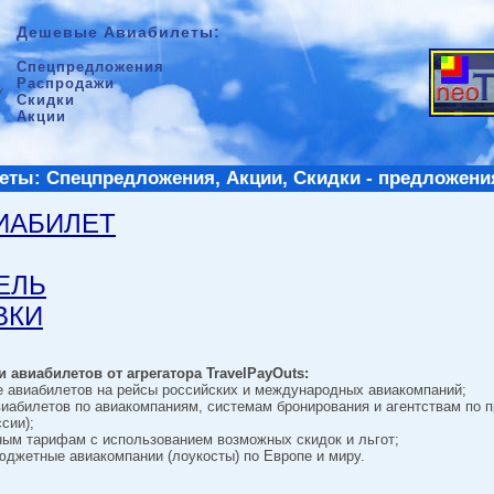
Дешевые Авиабилеты:
Спецпредложения
Распродажи
Скидки
Акции
ты: Спецпредложения, Акции, Скидки - предложени
ВИАБИЛЕТ
ТЕЛЬ
ВКИ
 авиабилетов от агрегатора TravelPayOuts:
е авиабилетов на рейсы российских и международных авиакомпаний;
виабилетов по авиакомпаниям, системам бронирования и агентствам по 
сии);
ным тарифам с использованием возможных скидок и льгот;
джетные авиакомпании (лоукосты) по Европе и миру.