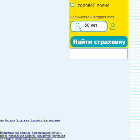
кол
Тотьма
Устюжна
Харовск
Череповец
Владимирская область
Волгоградская область
бласть
Ивановская область
Ингушетия
Иркутская
ая область
Коряцкий автономный округ