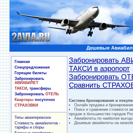
Дешевые Авиабиле
Забронировать А
Главная
ТАКСИ в аэропорт
Спецпредложения
Горящие билеты
Забронировать О
Забронировать
АВИАБИЛЕТ
Сравнить СТРАХО
ТАКСИ
, трансферы
Забронировать
ОТЕЛЬ
Квартиры
посуточно
Система бронирования и покупки
Онлайн продажа и бронировани
СТРАХОВКИ
Поиск и сравнение стоимости а
продаж в большинстве городов Рос
Типы авиаперевозок
Авиабилеты по наиболее выгод
Дешевые авиабилеты на низкобю
Стоимость авиабилетов -
тарифы и сборы
Блочные авиабилеты