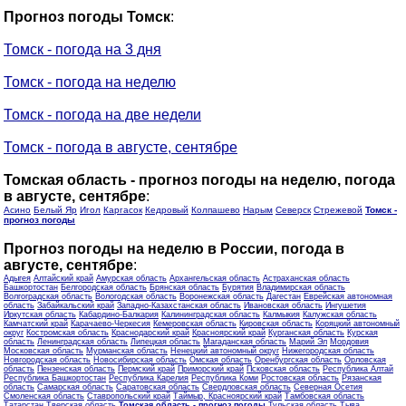
Прогноз погоды Томск
:
Томск - погода на 3 дня
Томск - погода на неделю
Томск - погода на две недели
Томск - погода в августе, сентябре
Томская область - прогноз погоды на неделю, погода
в августе, сентябре
:
Асино
Белый Яр
Игол
Каргасок
Кедровый
Колпашево
Нарым
Северск
Стрежевой
Томск -
прогноз погоды
Прогноз погоды на неделю в России, погода в
августе, сентябре
:
Адыгея
Алтайский край
Амурская область
Архангельская область
Астраханская область
Башкортостан
Белгородская область
Брянская область
Бурятия
Владимирская область
Волгоградская область
Вологодская область
Воронежская область
Дагестан
Еврейская автономная
область
Забайкальский край
Западно-Казахстанская область
Ивановская область
Ингушетия
Иркутская область
Кабардино-Балкария
Калининградская область
Калмыкия
Калужская область
Камчатский край
Карачаево-Черкесия
Кемеровская область
Кировская область
Коряцкий автономный
округ
Костромская область
Краснодарский край
Красноярский край
Курганская область
Курская
область
Ленинградская область
Липецкая область
Магаданская область
Марий Эл
Мордовия
Московская область
Мурманская область
Ненецкий автономный округ
Нижегородская область
Новгородская область
Новосибирская область
Омская область
Оренбургская область
Орловская
область
Пензенская область
Пермский край
Приморский край
Псковская область
Республика Алтай
Республика Башкортостан
Республика Карелия
Республика Коми
Ростовская область
Рязанская
область
Самарская область
Саратовская область
Свердловская область
Северная Осетия
Смоленская область
Ставропольский край
Таймыр, Красноярский край
Тамбовская область
Татарстан
Тверская область
Томская область - прогноз погоды
Тульская область
Тыва