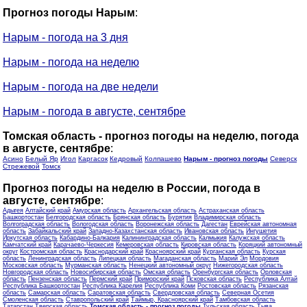
Прогноз погоды Нарым
:
Нарым - погода на 3 дня
Нарым - погода на неделю
Нарым - погода на две недели
Нарым - погода в августе, сентябре
Томская область - прогноз погоды на неделю, погода
в августе, сентябре
:
Асино
Белый Яр
Игол
Каргасок
Кедровый
Колпашево
Нарым - прогноз погоды
Северск
Стрежевой
Томск
Прогноз погоды на неделю в России, погода в
августе, сентябре
:
Адыгея
Алтайский край
Амурская область
Архангельская область
Астраханская область
Башкортостан
Белгородская область
Брянская область
Бурятия
Владимирская область
Волгоградская область
Вологодская область
Воронежская область
Дагестан
Еврейская автономная
область
Забайкальский край
Западно-Казахстанская область
Ивановская область
Ингушетия
Иркутская область
Кабардино-Балкария
Калининградская область
Калмыкия
Калужская область
Камчатский край
Карачаево-Черкесия
Кемеровская область
Кировская область
Коряцкий автономный
округ
Костромская область
Краснодарский край
Красноярский край
Курганская область
Курская
область
Ленинградская область
Липецкая область
Магаданская область
Марий Эл
Мордовия
Московская область
Мурманская область
Ненецкий автономный округ
Нижегородская область
Новгородская область
Новосибирская область
Омская область
Оренбургская область
Орловская
область
Пензенская область
Пермский край
Приморский край
Псковская область
Республика Алтай
Республика Башкортостан
Республика Карелия
Республика Коми
Ростовская область
Рязанская
область
Самарская область
Саратовская область
Свердловская область
Северная Осетия
Смоленская область
Ставропольский край
Таймыр, Красноярский край
Тамбовская область
Татарстан
Тверская область
Томская область - прогноз погоды
Тульская область
Тыва