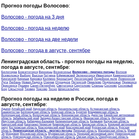
Прогноз погоды Волосово
:
Волосово - погода на 3 дня
Волосово - погода на неделю
Волосово - погода на две недели
Волосово - погода в августе, сентябре
Ленинградская область - прогноз погоды на неделю,
погода в августе, сентябре
:
Белогорка
Бокситогорск
Винницы
Вознесенье
Волосово - прогноз погоды
Волхов
Всеволожск
Выборг
Высоцк
Гатчина
Ефимовский
Зеленогорск
Ивангород
Каменногорск
Кингисепп
Кириши
Кировск
Колпино
Кронштадт
Лесогорский
Лодейное поле
Ломоносов
Луга
Любань
Новая Ладога
Озерки
Отрадное
Петергоф
Пикалево
Подпорожье
Приморск
Приозерск
Пушкин
Санкт-Петербург
Светогорск
Сертолово
Сланцы
Сосново
Сосновый
Бор
Сясьстрой
Тихвин
Токсово
Тосно
Шлиссельбург
Прогноз погоды на неделю в России, погода в
августе, сентябре
:
Адыгея
Алтайский край
Амурская область
Архангельская область
Астраханская область
Башкортостан
Белгородская область
Брянская область
Бурятия
Владимирская область
Волгоградская область
Вологодская область
Воронежская область
Дагестан
Еврейская автономная
область
Забайкальский край
Западно-Казахстанская область
Ивановская область
Ингушетия
Иркутская область
Кабардино-Балкария
Калининградская область
Калмыкия
Калужская область
Камчатский край
Карачаево-Черкесия
Кемеровская область
Кировская область
Коряцкий автономный
округ
Костромская область
Краснодарский край
Красноярский край
Курганская область
Курская
область
Ленинградская область - прогноз погоды
Липецкая область
Магаданская область
Марий
Эл
Мордовия
Московская область
Мурманская область
Ненецкий автономный округ
Нижегородская
область
Новгородская область
Новосибирская область
Омская область
Оренбургская область