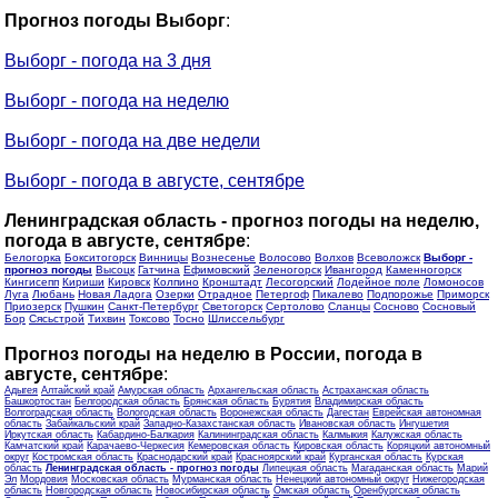
Прогноз погоды Выборг
:
Выборг - погода на 3 дня
Выборг - погода на неделю
Выборг - погода на две недели
Выборг - погода в августе, сентябре
Ленинградская область - прогноз погоды на неделю,
погода в августе, сентябре
:
Белогорка
Бокситогорск
Винницы
Вознесенье
Волосово
Волхов
Всеволожск
Выборг -
прогноз погоды
Высоцк
Гатчина
Ефимовский
Зеленогорск
Ивангород
Каменногорск
Кингисепп
Кириши
Кировск
Колпино
Кронштадт
Лесогорский
Лодейное поле
Ломоносов
Луга
Любань
Новая Ладога
Озерки
Отрадное
Петергоф
Пикалево
Подпорожье
Приморск
Приозерск
Пушкин
Санкт-Петербург
Светогорск
Сертолово
Сланцы
Сосново
Сосновый
Бор
Сясьстрой
Тихвин
Токсово
Тосно
Шлиссельбург
Прогноз погоды на неделю в России, погода в
августе, сентябре
:
Адыгея
Алтайский край
Амурская область
Архангельская область
Астраханская область
Башкортостан
Белгородская область
Брянская область
Бурятия
Владимирская область
Волгоградская область
Вологодская область
Воронежская область
Дагестан
Еврейская автономная
область
Забайкальский край
Западно-Казахстанская область
Ивановская область
Ингушетия
Иркутская область
Кабардино-Балкария
Калининградская область
Калмыкия
Калужская область
Камчатский край
Карачаево-Черкесия
Кемеровская область
Кировская область
Коряцкий автономный
округ
Костромская область
Краснодарский край
Красноярский край
Курганская область
Курская
область
Ленинградская область - прогноз погоды
Липецкая область
Магаданская область
Марий
Эл
Мордовия
Московская область
Мурманская область
Ненецкий автономный округ
Нижегородская
область
Новгородская область
Новосибирская область
Омская область
Оренбургская область