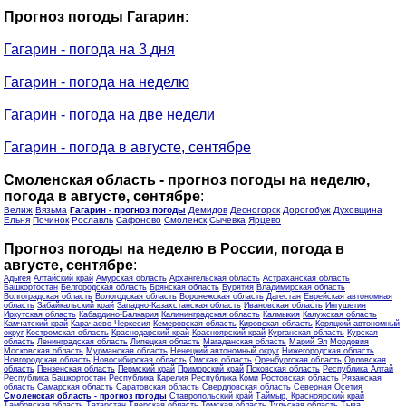
Прогноз погоды Гагарин
:
Гагарин - погода на 3 дня
Гагарин - погода на неделю
Гагарин - погода на две недели
Гагарин - погода в августе, сентябре
Смоленская область - прогноз погоды на неделю,
погода в августе, сентябре
:
Велиж
Вязьма
Гагарин - прогноз погоды
Демидов
Десногорск
Дорогобуж
Духовщина
Ельня
Починок
Рославль
Сафоново
Смоленск
Сычевка
Ярцево
Прогноз погоды на неделю в России, погода в
августе, сентябре
:
Адыгея
Алтайский край
Амурская область
Архангельская область
Астраханская область
Башкортостан
Белгородская область
Брянская область
Бурятия
Владимирская область
Волгоградская область
Вологодская область
Воронежская область
Дагестан
Еврейская автономная
область
Забайкальский край
Западно-Казахстанская область
Ивановская область
Ингушетия
Иркутская область
Кабардино-Балкария
Калининградская область
Калмыкия
Калужская область
Камчатский край
Карачаево-Черкесия
Кемеровская область
Кировская область
Коряцкий автономный
округ
Костромская область
Краснодарский край
Красноярский край
Курганская область
Курская
область
Ленинградская область
Липецкая область
Магаданская область
Марий Эл
Мордовия
Московская область
Мурманская область
Ненецкий автономный округ
Нижегородская область
Новгородская область
Новосибирская область
Омская область
Оренбургская область
Орловская
область
Пензенская область
Пермский край
Приморский край
Псковская область
Республика Алтай
Республика Башкортостан
Республика Карелия
Республика Коми
Ростовская область
Рязанская
область
Самарская область
Саратовская область
Свердловская область
Северная Осетия
Смоленская область - прогноз погоды
Ставропольский край
Таймыр, Красноярский край
Тамбовская область
Татарстан
Тверская область
Томская область
Тульская область
Тыва