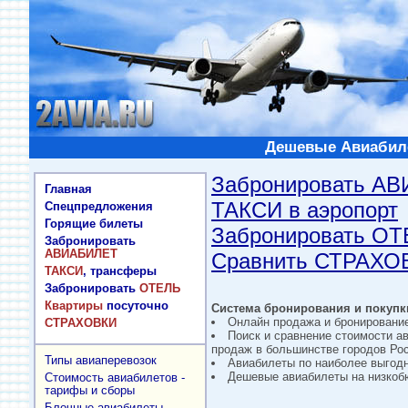
Дешевые Авиабиле
Забронировать А
Главная
ТАКСИ в аэропорт
Спецпредложения
Горящие билеты
Забронировать О
Забронировать
АВИАБИЛЕТ
Сравнить СТРАХО
ТАКСИ
, трансферы
Забронировать
ОТЕЛЬ
Квартиры
посуточно
Система бронирования и покупки
Онлайн продажа и бронировани
СТРАХОВКИ
Поиск и сравнение стоимости а
продаж в большинстве городов Рос
Типы авиаперевозок
Авиабилеты по наиболее выгод
Дешевые авиабилеты на низкобю
Стоимость авиабилетов -
тарифы и сборы
Блочные авиабилеты