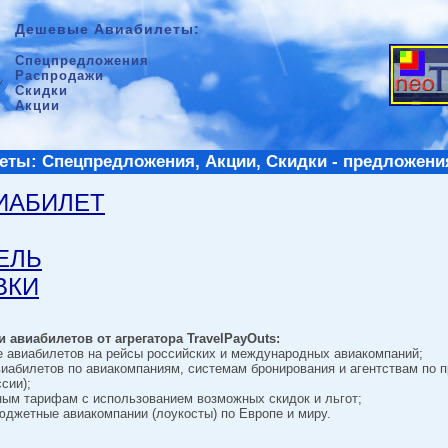
Дешевые Авиабилеты:
Спецпредложения
Распродажи
Скидки
Акции
ты: Спецпредложения, Акции, Скидки - предложени
ВИАБИЛЕТ
ТЕЛЬ
ВКИ
 авиабилетов от агрегатора TravelPayOuts:
е авиабилетов на рейсы российских и международных авиакомпаний;
виабилетов по авиакомпаниям, системам бронирования и агентствам по 
сии);
ным тарифам с использованием возможных скидок и льгот;
джетные авиакомпании (лоукосты) по Европе и миру.