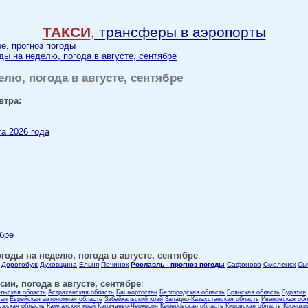
ТАКСИ
, трансферы в аэропорты
ре, прогноз погоды
ды на неделю, погода в августе, сентябре
елю, погода в августе, сентябре
втра:
та 2026 года
ябре
годы на неделю, погода в августе, сентябре
:
Дорогобуж
Духовщина
Ельня
Починок
Рославль - прогноз погоды
Сафоново
Смоленск
Сы
ии, погода в августе, сентябре
:
ельская область
Астраханская область
Башкортостан
Белгородская область
Брянская область
Бурятия
тан
Еврейская автономная область
Забайкальский край
Западно-Казахстанская область
Ивановская обл
ужская область
Камчатский край
Карачаево-Черкесия
Кемеровская область
Кировская область
Коряцки