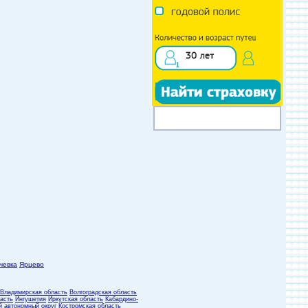
чевка
Ярцево
Владимирская область
Волгоградская область
асть
Ингушетия
Иркутская область
Кабардино-
й автономный округ
Костромская область