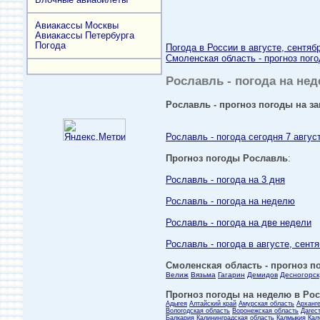
Авиакассы Москвы
Авиакассы Петербурга
Погода
Погода в России в августе, сентяб
Смоленская область - прогноз пого
Рославль - погода на нед
Рославль - прогноз погоды на за
Рославль - погода сегодня 7 авгус
Прогноз погоды Рославль
:
Рославль - погода на 3 дня
Рославль - погода на неделю
Рославль - погода на две недели
Рославль - погода в августе, сент
Смоленская область - прогноз по
Велиж
Вязьма
Гагарин
Демидов
Десногорск
Прогноз погоды на неделю в Росс
Адыгея
Алтайский край
Амурская область
Арханг
Вологодская область
Воронежская область
Дагес
Балкария
Калининградская область
Калмыкия
Кал