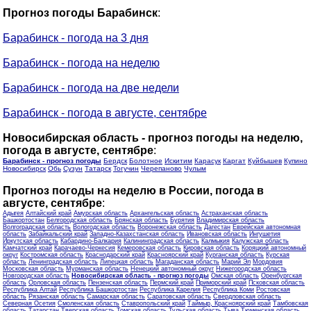
Прогноз погоды Барабинск
:
Барабинск - погода на 3 дня
Барабинск - погода на неделю
Барабинск - погода на две недели
Барабинск - погода в августе, сентябре
Новосибирская область - прогноз погоды на неделю,
погода в августе, сентябре
:
Барабинск - прогноз погоды
Бердск
Болотное
Искитим
Карасук
Каргат
Куйбышев
Купино
Новосибирск
Обь
Сузун
Татарск
Тогучин
Черепаново
Чулым
Прогноз погоды на неделю в России, погода в
августе, сентябре
:
Адыгея
Алтайский край
Амурская область
Архангельская область
Астраханская область
Башкортостан
Белгородская область
Брянская область
Бурятия
Владимирская область
Волгоградская область
Вологодская область
Воронежская область
Дагестан
Еврейская автономная
область
Забайкальский край
Западно-Казахстанская область
Ивановская область
Ингушетия
Иркутская область
Кабардино-Балкария
Калининградская область
Калмыкия
Калужская область
Камчатский край
Карачаево-Черкесия
Кемеровская область
Кировская область
Коряцкий автономный
округ
Костромская область
Краснодарский край
Красноярский край
Курганская область
Курская
область
Ленинградская область
Липецкая область
Магаданская область
Марий Эл
Мордовия
Московская область
Мурманская область
Ненецкий автономный округ
Нижегородская область
Новгородская область
Новосибирская область - прогноз погоды
Омская область
Оренбургская
область
Орловская область
Пензенская область
Пермский край
Приморский край
Псковская область
Республика Алтай
Республика Башкортостан
Республика Карелия
Республика Коми
Ростовская
область
Рязанская область
Самарская область
Саратовская область
Свердловская область
Северная Осетия
Смоленская область
Ставропольский край
Таймыр, Красноярский край
Тамбовская
область
Татарстан
Тверская область
Томская область
Тульская область
Тыва
Тюменская область