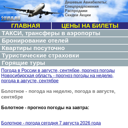
Дешевые Авиабилеты:
Спецпредложения
Распродажи
Скидки Акции
ГЛАВНАЯ
ЦЕНЫ НА БИЛЕТЫ
ТАКСИ, трансферы в аэропорты
Бронирование отелей
Квартиры посуточно
Туристические страховки
Горящие туры
Погода в России в августе, сентябре, прогноз погоды
Новосибирская область - прогноз погоды на неделю,
погода в августе, сентябре
Болотное - погода на неделю, погода в августе,
сентябре
Болотное - прогноз погоды на завтра:
Болотное - погода сегодня 7 августа 2026 года