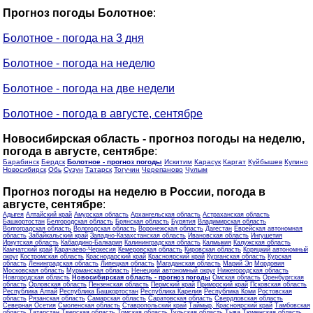
Прогноз погоды Болотное
:
Болотное - погода на 3 дня
Болотное - погода на неделю
Болотное - погода на две недели
Болотное - погода в августе, сентябре
Новосибирская область - прогноз погоды на неделю,
погода в августе, сентябре
:
Барабинск
Бердск
Болотное - прогноз погоды
Искитим
Карасук
Каргат
Куйбышев
Купино
Новосибирск
Обь
Сузун
Татарск
Тогучин
Черепаново
Чулым
Прогноз погоды на неделю в России, погода в
августе, сентябре
:
Адыгея
Алтайский край
Амурская область
Архангельская область
Астраханская область
Башкортостан
Белгородская область
Брянская область
Бурятия
Владимирская область
Волгоградская область
Вологодская область
Воронежская область
Дагестан
Еврейская автономная
область
Забайкальский край
Западно-Казахстанская область
Ивановская область
Ингушетия
Иркутская область
Кабардино-Балкария
Калининградская область
Калмыкия
Калужская область
Камчатский край
Карачаево-Черкесия
Кемеровская область
Кировская область
Коряцкий автономный
округ
Костромская область
Краснодарский край
Красноярский край
Курганская область
Курская
область
Ленинградская область
Липецкая область
Магаданская область
Марий Эл
Мордовия
Московская область
Мурманская область
Ненецкий автономный округ
Нижегородская область
Новгородская область
Новосибирская область - прогноз погоды
Омская область
Оренбургская
область
Орловская область
Пензенская область
Пермский край
Приморский край
Псковская область
Республика Алтай
Республика Башкортостан
Республика Карелия
Республика Коми
Ростовская
область
Рязанская область
Самарская область
Саратовская область
Свердловская область
Северная Осетия
Смоленская область
Ставропольский край
Таймыр, Красноярский край
Тамбовская
область
Татарстан
Тверская область
Томская область
Тульская область
Тыва
Тюменская область