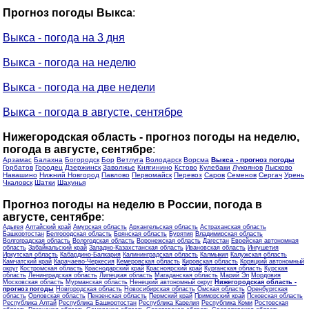
Прогноз погоды Выкса
:
Выкса - погода на 3 дня
Выкса - погода на неделю
Выкса - погода на две недели
Выкса - погода в августе, сентябре
Нижегородская область - прогноз погоды на неделю,
погода в августе, сентябре
:
Арзамас
Балахна
Богородск
Бор
Ветлуга
Володарск
Ворсма
Выкса - прогноз погоды
Горбатов
Городец
Дзержинск
Заволжье
Княгинино
Кстово
Кулебаки
Лукоянов
Лысково
Навашино
Нижний Новгород
Павлово
Первомайск
Перевоз
Саров
Семенов
Сергач
Урень
Чкаловск
Шатки
Шахунья
Прогноз погоды на неделю в России, погода в
августе, сентябре
:
Адыгея
Алтайский край
Амурская область
Архангельская область
Астраханская область
Башкортостан
Белгородская область
Брянская область
Бурятия
Владимирская область
Волгоградская область
Вологодская область
Воронежская область
Дагестан
Еврейская автономная
область
Забайкальский край
Западно-Казахстанская область
Ивановская область
Ингушетия
Иркутская область
Кабардино-Балкария
Калининградская область
Калмыкия
Калужская область
Камчатский край
Карачаево-Черкесия
Кемеровская область
Кировская область
Коряцкий автономный
округ
Костромская область
Краснодарский край
Красноярский край
Курганская область
Курская
область
Ленинградская область
Липецкая область
Магаданская область
Марий Эл
Мордовия
Московская область
Мурманская область
Ненецкий автономный округ
Нижегородская область -
прогноз погоды
Новгородская область
Новосибирская область
Омская область
Оренбургская
область
Орловская область
Пензенская область
Пермский край
Приморский край
Псковская область
Республика Алтай
Республика Башкортостан
Республика Карелия
Республика Коми
Ростовская