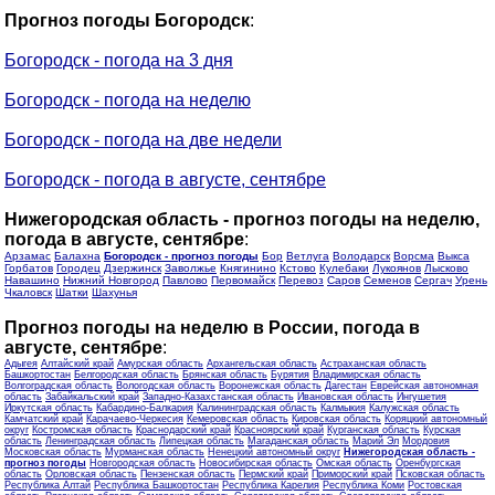
Прогноз погоды Богородск
:
Богородск - погода на 3 дня
Богородск - погода на неделю
Богородск - погода на две недели
Богородск - погода в августе, сентябре
Нижегородская область - прогноз погоды на неделю,
погода в августе, сентябре
:
Арзамас
Балахна
Богородск - прогноз погоды
Бор
Ветлуга
Володарск
Ворсма
Выкса
Горбатов
Городец
Дзержинск
Заволжье
Княгинино
Кстово
Кулебаки
Лукоянов
Лысково
Навашино
Нижний Новгород
Павлово
Первомайск
Перевоз
Саров
Семенов
Сергач
Урень
Чкаловск
Шатки
Шахунья
Прогноз погоды на неделю в России, погода в
августе, сентябре
:
Адыгея
Алтайский край
Амурская область
Архангельская область
Астраханская область
Башкортостан
Белгородская область
Брянская область
Бурятия
Владимирская область
Волгоградская область
Вологодская область
Воронежская область
Дагестан
Еврейская автономная
область
Забайкальский край
Западно-Казахстанская область
Ивановская область
Ингушетия
Иркутская область
Кабардино-Балкария
Калининградская область
Калмыкия
Калужская область
Камчатский край
Карачаево-Черкесия
Кемеровская область
Кировская область
Коряцкий автономный
округ
Костромская область
Краснодарский край
Красноярский край
Курганская область
Курская
область
Ленинградская область
Липецкая область
Магаданская область
Марий Эл
Мордовия
Московская область
Мурманская область
Ненецкий автономный округ
Нижегородская область -
прогноз погоды
Новгородская область
Новосибирская область
Омская область
Оренбургская
область
Орловская область
Пензенская область
Пермский край
Приморский край
Псковская область
Республика Алтай
Республика Башкортостан
Республика Карелия
Республика Коми
Ростовская