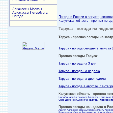
Авиакассы Москвы
Авиакассы Петербурга
Погода
Погода в России в августе, сентяб
Калужская область - прогноз погод
Таруса - погода на неделю
Таруса - прогноз погоды на завтр
Таруса - погода сегодня 9 августа 
Прогноз погоды Таруса
:
Таруса - погода на 3 дня
Таруса - погода на неделю
Таруса - погода на две недели
Таруса - погода в августе, сентябр
Калужская область - прогноз пог
Балабаново
Белоусово
Боровск
Ермолино
Спас-Деменск
Сухиничи
Таруса - прогноз 
Прогноз погоды на неделю в Росс
Адыгея
Алтайский край
Амурская область
Арханг
Вологодская область
Воронежская область
Дагес