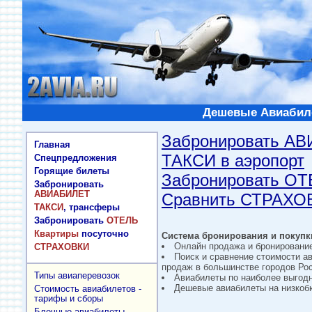
Дешевые Авиабиле
Забронировать А
Главная
ТАКСИ в аэропорт
Спецпредложения
Горящие билеты
Забронировать О
Забронировать
АВИАБИЛЕТ
Сравнить СТРАХО
ТАКСИ
, трансферы
Забронировать
ОТЕЛЬ
Квартиры
посуточно
Система бронирования и покупки
Онлайн продажа и бронировани
СТРАХОВКИ
Поиск и сравнение стоимости а
продаж в большинстве городов Рос
Типы авиаперевозок
Авиабилеты по наиболее выгод
Дешевые авиабилеты на низкобю
Стоимость авиабилетов -
тарифы и сборы
Блочные авиабилеты