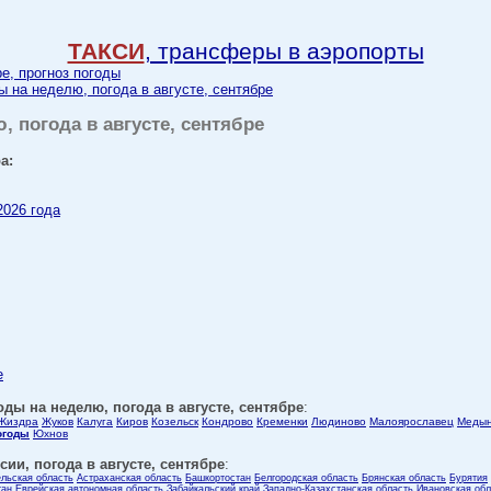
ТАКСИ
, трансферы в аэропорты
ре, прогноз погоды
ы на неделю, погода в августе, сентябре
, погода в августе, сентябре
а:
2026 года
е
оды на неделю, погода в августе, сентябре
:
Жиздра
Жуков
Калуга
Киров
Козельск
Кондрово
Кременки
Людиново
Малоярославец
Меды
погоды
Юхнов
ии, погода в августе, сентябре
:
ельская область
Астраханская область
Башкортостан
Белгородская область
Брянская область
Бурятия
тан
Еврейская автономная область
Забайкальский край
Западно-Казахстанская область
Ивановская обл