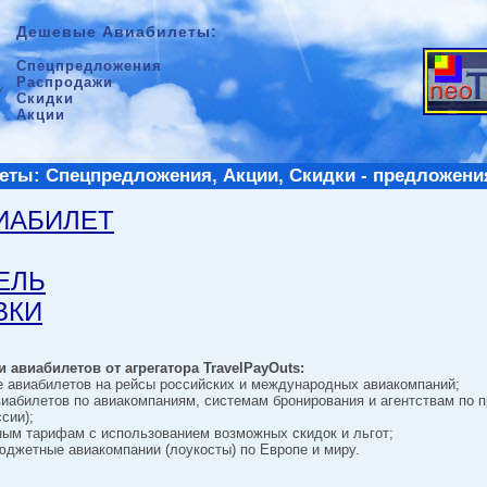
Дешевые Авиабилеты:
Спецпредложения
Распродажи
Скидки
Акции
ты: Спецпредложения, Акции, Скидки - предложени
ВИАБИЛЕТ
ТЕЛЬ
ВКИ
 авиабилетов от агрегатора TravelPayOuts:
е авиабилетов на рейсы российских и международных авиакомпаний;
виабилетов по авиакомпаниям, системам бронирования и агентствам по 
сии);
ным тарифам с использованием возможных скидок и льгот;
джетные авиакомпании (лоукосты) по Европе и миру.