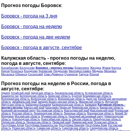
Прогноз погоды Боровск
:
Боровск - погода на 3 дня
Боровск - погода на неделю
Боровск - погода на две недели
Боровск - погода в августе, сентябре
Калужская область - прогноз погоды на неделю,
погода в августе, сентябре
:
Балабаново
Белоусово
Боровск - прогноз погоды
Ермолино
Жиздра
Жуков
Калуга
Киров
Козельск
Кондрово
Кременки
Людиново
Малоярославец
Медынь
Мещовск
Мосальск
Обнинск
Сосенский
Спас-Деменск
Сухиничи
Таруса
Юхнов
Прогноз погоды на неделю в России, погода в
августе, сентябре
:
Адыгея
Алтайский край
Амурская область
Архангельская область
Астраханская область
Башкортостан
Белгородская область
Брянская область
Бурятия
Владимирская область
Волгоградская область
Вологодская область
Воронежская область
Дагестан
Еврейская автономная
область
Забайкальский край
Западно-Казахстанская область
Ивановская область
Ингушетия
Иркутская область
Кабардино-Балкария
Калининградская область
Калмыкия
Калужская область -
прогноз погоды
Камчатский край
Карачаево-Черкесия
Кемеровская область
Кировская область
Коряцкий автономный округ
Костромская область
Краснодарский край
Красноярский край
Курганская
область
Курская область
Ленинградская область
Липецкая область
Магаданская область
Марий Эл
Мордовия
Московская область
Мурманская область
Ненецкий автономный округ
Нижегородская
область
Новгородская область
Новосибирская область
Омская область
Оренбургская область
Орловская область
Пензенская область
Пермский край
Приморский край
Псковская область
Республика Алтай
Республика Башкортостан
Республика Карелия
Республика Коми
Ростовская
область
Рязанская область
Самарская область
Саратовская область
Свердловская область