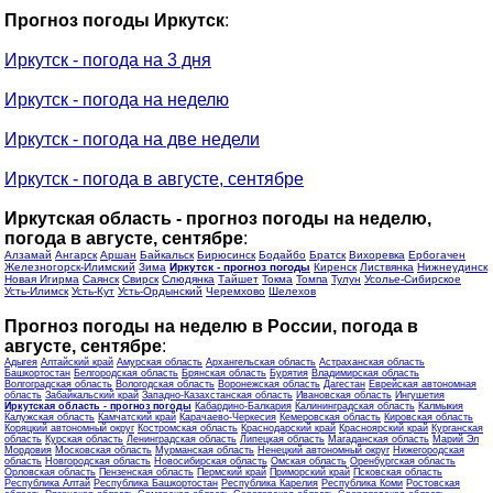
Прогноз погоды Иркутск
:
Иркутск - погода на 3 дня
Иркутск - погода на неделю
Иркутск - погода на две недели
Иркутск - погода в августе, сентябре
Иркутская область - прогноз погоды на неделю,
погода в августе, сентябре
:
Алзамай
Ангарск
Аршан
Байкальск
Бирюсинск
Бодайбо
Братск
Вихоревка
Ербогачен
Железногорск-Илимский
Зима
Иркутск - прогноз погоды
Киренск
Листвянка
Нижнеудинск
Новая Игирма
Саянск
Свирск
Слюдянка
Тайшет
Токма
Томпа
Тулун
Усолье-Сибирское
Усть-Илимск
Усть-Кут
Усть-Ордынский
Черемхово
Шелехов
Прогноз погоды на неделю в России, погода в
августе, сентябре
:
Адыгея
Алтайский край
Амурская область
Архангельская область
Астраханская область
Башкортостан
Белгородская область
Брянская область
Бурятия
Владимирская область
Волгоградская область
Вологодская область
Воронежская область
Дагестан
Еврейская автономная
область
Забайкальский край
Западно-Казахстанская область
Ивановская область
Ингушетия
Иркутская область - прогноз погоды
Кабардино-Балкария
Калининградская область
Калмыкия
Калужская область
Камчатский край
Карачаево-Черкесия
Кемеровская область
Кировская область
Коряцкий автономный округ
Костромская область
Краснодарский край
Красноярский край
Курганская
область
Курская область
Ленинградская область
Липецкая область
Магаданская область
Марий Эл
Мордовия
Московская область
Мурманская область
Ненецкий автономный округ
Нижегородская
область
Новгородская область
Новосибирская область
Омская область
Оренбургская область
Орловская область
Пензенская область
Пермский край
Приморский край
Псковская область
Республика Алтай
Республика Башкортостан
Республика Карелия
Республика Коми
Ростовская