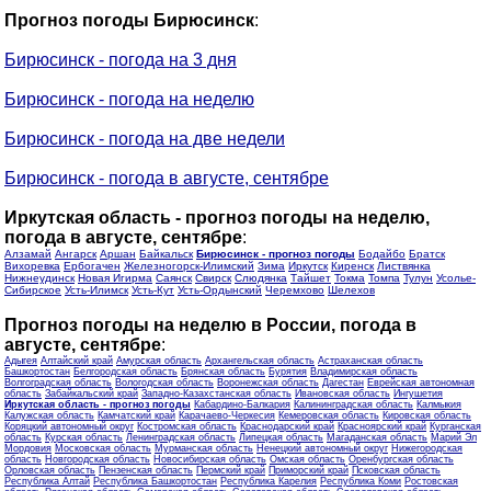
Прогноз погоды Бирюсинск
:
Бирюсинск - погода на 3 дня
Бирюсинск - погода на неделю
Бирюсинск - погода на две недели
Бирюсинск - погода в августе, сентябре
Иркутская область - прогноз погоды на неделю,
погода в августе, сентябре
:
Алзамай
Ангарск
Аршан
Байкальск
Бирюсинск - прогноз погоды
Бодайбо
Братск
Вихоревка
Ербогачен
Железногорск-Илимский
Зима
Иркутск
Киренск
Листвянка
Нижнеудинск
Новая Игирма
Саянск
Свирск
Слюдянка
Тайшет
Токма
Томпа
Тулун
Усолье-
Сибирское
Усть-Илимск
Усть-Кут
Усть-Ордынский
Черемхово
Шелехов
Прогноз погоды на неделю в России, погода в
августе, сентябре
:
Адыгея
Алтайский край
Амурская область
Архангельская область
Астраханская область
Башкортостан
Белгородская область
Брянская область
Бурятия
Владимирская область
Волгоградская область
Вологодская область
Воронежская область
Дагестан
Еврейская автономная
область
Забайкальский край
Западно-Казахстанская область
Ивановская область
Ингушетия
Иркутская область - прогноз погоды
Кабардино-Балкария
Калининградская область
Калмыкия
Калужская область
Камчатский край
Карачаево-Черкесия
Кемеровская область
Кировская область
Коряцкий автономный округ
Костромская область
Краснодарский край
Красноярский край
Курганская
область
Курская область
Ленинградская область
Липецкая область
Магаданская область
Марий Эл
Мордовия
Московская область
Мурманская область
Ненецкий автономный округ
Нижегородская
область
Новгородская область
Новосибирская область
Омская область
Оренбургская область
Орловская область
Пензенская область
Пермский край
Приморский край
Псковская область
Республика Алтай
Республика Башкортостан
Республика Карелия
Республика Коми
Ростовская