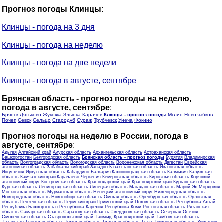
Прогноз погоды Клинцы
:
Клинцы - погода на 3 дня
Клинцы - погода на неделю
Клинцы - погода на две недели
Клинцы - погода в августе, сентябре
Брянская область - прогноз погоды на неделю,
погода в августе, сентябре
:
Брянск
Дятьково
Жуковка
Злынка
Карачев
Клинцы - прогноз погоды
Мглин
Новозыбков
Почеп
Севск
Сельцо
Стародуб
Сураж
Трубчевск
Унеча
Фокино
Прогноз погоды на неделю в России, погода в
августе, сентябре
:
Адыгея
Алтайский край
Амурская область
Архангельская область
Астраханская область
Башкортостан
Белгородская область
Брянская область - прогноз погоды
Бурятия
Владимирская
область
Волгоградская область
Вологодская область
Воронежская область
Дагестан
Еврейская
автономная область
Забайкальский край
Западно-Казахстанская область
Ивановская область
Ингушетия
Иркутская область
Кабардино-Балкария
Калининградская область
Калмыкия
Калужская
область
Камчатский край
Карачаево-Черкесия
Кемеровская область
Кировская область
Коряцкий
автономный округ
Костромская область
Краснодарский край
Красноярский край
Курганская область
Курская область
Ленинградская область
Липецкая область
Магаданская область
Марий Эл
Мордовия
Московская область
Мурманская область
Ненецкий автономный округ
Нижегородская область
Новгородская область
Новосибирская область
Омская область
Оренбургская область
Орловская
область
Пензенская область
Пермский край
Приморский край
Псковская область
Республика Алтай
Республика Башкортостан
Республика Карелия
Республика Коми
Ростовская область
Рязанская
область
Самарская область
Саратовская область
Свердловская область
Северная Осетия
Смоленская область
Ставропольский край
Таймыр, Красноярский край
Тамбовская область
Татарстан
Тверская область
Томская область
Тульская область
Тыва
Тюменская область
Удмуртия