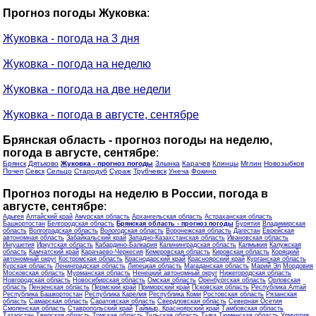
Прогноз погоды Жуковка
:
Жуковка - погода на 3 дня
Жуковка - погода на неделю
Жуковка - погода на две недели
Жуковка - погода в августе, сентябре
Брянская область - прогноз погоды на неделю,
погода в августе, сентябре
:
Брянск
Дятьково
Жуковка - прогноз погоды
Злынка
Карачев
Клинцы
Мглин
Новозыбков
Почеп
Севск
Сельцо
Стародуб
Сураж
Трубчевск
Унеча
Фокино
Прогноз погоды на неделю в России, погода в
августе, сентябре
:
Адыгея
Алтайский край
Амурская область
Архангельская область
Астраханская область
Башкортостан
Белгородская область
Брянская область - прогноз погоды
Бурятия
Владимирская
область
Волгоградская область
Вологодская область
Воронежская область
Дагестан
Еврейская
автономная область
Забайкальский край
Западно-Казахстанская область
Ивановская область
Ингушетия
Иркутская область
Кабардино-Балкария
Калининградская область
Калмыкия
Калужская
область
Камчатский край
Карачаево-Черкесия
Кемеровская область
Кировская область
Коряцкий
автономный округ
Костромская область
Краснодарский край
Красноярский край
Курганская область
Курская область
Ленинградская область
Липецкая область
Магаданская область
Марий Эл
Мордовия
Московская область
Мурманская область
Ненецкий автономный округ
Нижегородская область
Новгородская область
Новосибирская область
Омская область
Оренбургская область
Орловская
область
Пензенская область
Пермский край
Приморский край
Псковская область
Республика Алтай
Республика Башкортостан
Республика Карелия
Республика Коми
Ростовская область
Рязанская
область
Самарская область
Саратовская область
Свердловская область
Северная Осетия
Смоленская область
Ставропольский край
Таймыр, Красноярский край
Тамбовская область
Татарстан
Тверская область
Томская область
Тульская область
Тыва
Тюменская область
Удмуртия