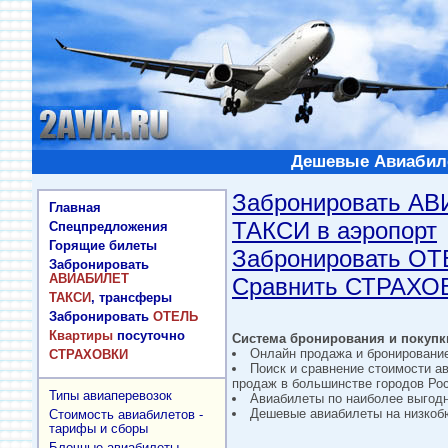
Дешевые Авиабиле
Забронировать А
Главная
ТАКСИ в аэропорт
Спецпредложения
Горящие билеты
Забронировать О
Забронировать
АВИАБИЛЕТ
Сравнить СТРАХО
ТАКСИ
, трансферы
Забронировать
ОТЕЛЬ
Квартиры
посуточно
Система бронирования и покупки
Онлайн продажа и бронировани
СТРАХОВКИ
Поиск и сравнение стоимости а
продаж в большинстве городов Рос
Типы авиаперевозок
Авиабилеты по наиболее выгод
Дешевые авиабилеты на низкобю
Стоимость авиабилетов -
тарифы и сборы
Блочные авиабилеты