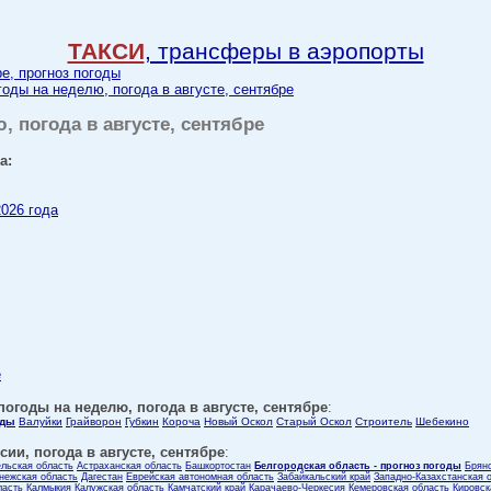
ТАКСИ
, трансферы в аэропорты
ре, прогноз погоды
годы на неделю, погода в августе, сентябре
, погода в августе, сентябре
а:
2026 года
е
погоды на неделю, погода в августе, сентябре
:
оды
Валуйки
Грайворон
Губкин
Короча
Новый Оскол
Старый Оскол
Строитель
Шебекино
ии, погода в августе, сентябре
:
ельская область
Астраханская область
Башкортостан
Белгородская область - прогноз погоды
Брян
нежская область
Дагестан
Еврейская автономная область
Забайкальский край
Западно-Казахстанская 
ласть
Калмыкия
Калужская область
Камчатский край
Карачаево-Черкесия
Кемеровская область
Кировск