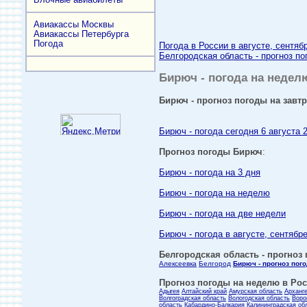
Авиакассы Москвы
Авиакассы Петербурга
Погода
Погода в России в августе, сентяб
Белгородская область - прогноз по
Бирюч - погода на неделю
Бирюч - прогноз погоды на завтр
Бирюч - погода сегодня 6 августа 
Прогноз погоды Бирюч
:
Бирюч - погода на 3 дня
Бирюч - погода на неделю
Бирюч - погода на две недели
Бирюч - погода в августе, сентябр
Белгородская область - прогноз 
Алексеевка
Белгород
Бирюч - прогноз пог
Прогноз погоды на неделю в Росс
Адыгея
Алтайский край
Амурская область
Арханг
Волгоградская область
Вологодская область
Воро
область
Кабардино-Балкария
Калининградская об