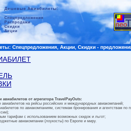
Дешевые Авиабилеты:
Спецпредложения
Распродажи
Скидки
Акции
ты: Спецпредложения, Акции, Скидки - предложени
ВИАБИЛЕТ
ТЕЛЬ
ВКИ
 авиабилетов от агрегатора TravelPayOuts:
е авиабилетов на рейсы российских и международных авиакомпаний;
виабилетов по авиакомпаниям, системам бронирования и агентствам по 
сии);
ным тарифам с использованием возможных скидок и льгот;
джетные авиакомпании (лоукосты) по Европе и миру.