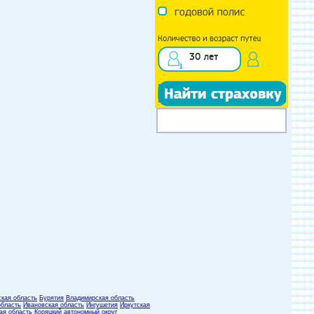
ская область
Бурятия
Владимирская область
область
Ивановская область
Ингушетия
Иркутская
ая область
Коряцкий автономный округ