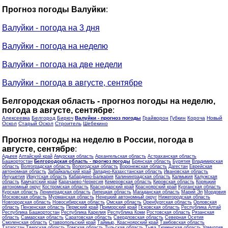
Прогноз погоды Валуйки
:
Валуйки - погода на 3 дня
Валуйки - погода на неделю
Валуйки - погода на две недели
Валуйки - погода в августе, сентябре
Белгородская область - прогноз погоды на неделю,
погода в августе, сентябре
:
Алексеевка
Белгород
Бирюч
Валуйки - прогноз погоды
Грайворон
Губкин
Короча
Новый
Оскол
Старый Оскол
Строитель
Шебекино
Прогноз погоды на неделю в России, погода в
августе, сентябре
:
Адыгея
Алтайский край
Амурская область
Архангельская область
Астраханская область
Башкортостан
Белгородская область - прогноз погоды
Брянская область
Бурятия
Владимирская
область
Волгоградская область
Вологодская область
Воронежская область
Дагестан
Еврейская
автономная область
Забайкальский край
Западно-Казахстанская область
Ивановская область
Ингушетия
Иркутская область
Кабардино-Балкария
Калининградская область
Калмыкия
Калужская
область
Камчатский край
Карачаево-Черкесия
Кемеровская область
Кировская область
Коряцкий
автономный округ
Костромская область
Краснодарский край
Красноярский край
Курганская область
Курская область
Ленинградская область
Липецкая область
Магаданская область
Марий Эл
Мордовия
Московская область
Мурманская область
Ненецкий автономный округ
Нижегородская область
Новгородская область
Новосибирская область
Омская область
Оренбургская область
Орловская
область
Пензенская область
Пермский край
Приморский край
Псковская область
Республика Алтай
Республика Башкортостан
Республика Карелия
Республика Коми
Ростовская область
Рязанская
область
Самарская область
Саратовская область
Свердловская область
Северная Осетия
Смоленская область
Ставропольский край
Таймыр, Красноярский край
Тамбовская область
Татарстан
Тверская область
Томская область
Тульская область
Тыва
Тюменская область
Удмуртия