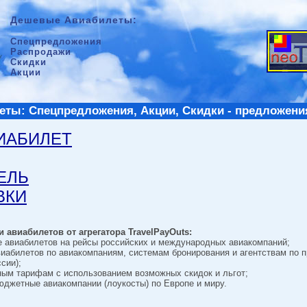
Дешевые Авиабилеты:
Спецпредложения
Распродажи
Скидки
Акции
ты: Спецпредложения, Акции, Скидки - предложени
ВИАБИЛЕТ
ТЕЛЬ
ВКИ
 авиабилетов от агрегатора TravelPayOuts:
е авиабилетов на рейсы российских и международных авиакомпаний;
виабилетов по авиакомпаниям, системам бронирования и агентствам по 
сии);
ным тарифам с использованием возможных скидок и льгот;
джетные авиакомпании (лоукосты) по Европе и миру.