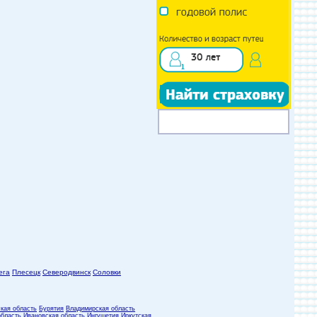
ега
Плесецк
Северодвинск
Соловки
кая область
Бурятия
Владимирская область
область
Ивановская область
Ингушетия
Иркутская