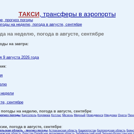
ТАКСИ
, трансферы в аэропорты
ре, прогноз погоды
огоды на неделю, погода в августе, сентябре
да на неделю, погода в августе, сентябре
оды на завтра:
я 9 августа 2026 года
ник
:
ня
делю
е недели
сте, сентябре
 погоды на неделю, погода в августе, сентябре
:
рогноз погоды
Каргополь
Коряжма
Котлас
Мезень
Мирный
Новодвинск
Няндома
Онега
Пин
ии, погода в августе, сентябре
:
ельская область - прогноз погоды
Астраханская область
Башкортостан
Белгородская область
Брянс
нежская область
Дагестан
Еврейская автономная область
Забайкальский край
Западно-Казахстанская 