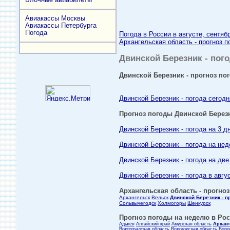
Авиакассы Москвы
Авиакассы Петербурга
Погода
Погода в России в августе, сентяб
Архангельская область - прогноз п
Двинской Березник - пого
Двинской Березник - прогноз пог
Двинской Березник - погода сегодн
Прогноз погоды Двинской Берез
Двинской Березник - погода на 3 д
Двинской Березник - погода на не
Двинской Березник - погода на дв
Двинской Березник - погода в авгу
Архангельская область - прогноз
Архангельск
Вельск
Двинской Березник - п
Сольвычегодск
Холмогоры
Шенкурск
Прогноз погоды на неделю в Росс
Адыгея
Алтайский край
Амурская область
Арханг
Волгоградская область
Вологодская область
Воро