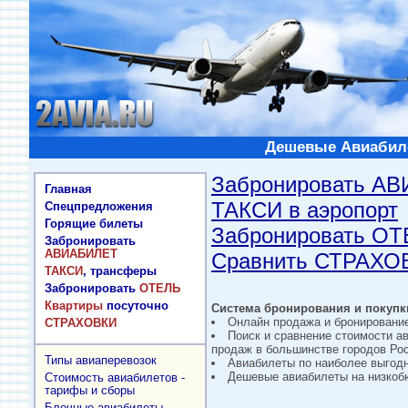
Дешевые Авиабиле
Забронировать А
Главная
ТАКСИ в аэропорт
Спецпредложения
Горящие билеты
Забронировать О
Забронировать
АВИАБИЛЕТ
Сравнить СТРАХО
ТАКСИ
, трансферы
Забронировать
ОТЕЛЬ
Квартиры
посуточно
Система бронирования и покупки
Онлайн продажа и бронировани
СТРАХОВКИ
Поиск и сравнение стоимости а
продаж в большинстве городов Рос
Типы авиаперевозок
Авиабилеты по наиболее выгод
Дешевые авиабилеты на низкобю
Стоимость авиабилетов -
тарифы и сборы
Блочные авиабилеты