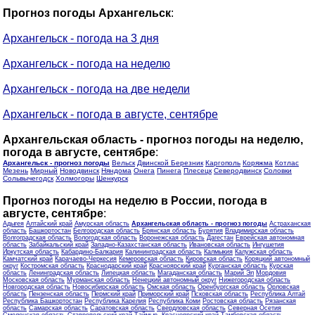
Прогноз погоды Архангельск
:
Архангельск - погода на 3 дня
Архангельск - погода на неделю
Архангельск - погода на две недели
Архангельск - погода в августе, сентябре
Архангельская область - прогноз погоды на неделю,
погода в августе, сентябре
:
Архангельск - прогноз погоды
Вельск
Двинской Березник
Каргополь
Коряжма
Котлас
Мезень
Мирный
Новодвинск
Няндома
Онега
Пинега
Плесецк
Северодвинск
Соловки
Сольвычегодск
Холмогоры
Шенкурск
Прогноз погоды на неделю в России, погода в
августе, сентябре
:
Адыгея
Алтайский край
Амурская область
Архангельская область - прогноз погоды
Астраханская
область
Башкортостан
Белгородская область
Брянская область
Бурятия
Владимирская область
Волгоградская область
Вологодская область
Воронежская область
Дагестан
Еврейская автономная
область
Забайкальский край
Западно-Казахстанская область
Ивановская область
Ингушетия
Иркутская область
Кабардино-Балкария
Калининградская область
Калмыкия
Калужская область
Камчатский край
Карачаево-Черкесия
Кемеровская область
Кировская область
Коряцкий автономный
округ
Костромская область
Краснодарский край
Красноярский край
Курганская область
Курская
область
Ленинградская область
Липецкая область
Магаданская область
Марий Эл
Мордовия
Московская область
Мурманская область
Ненецкий автономный округ
Нижегородская область
Новгородская область
Новосибирская область
Омская область
Оренбургская область
Орловская
область
Пензенская область
Пермский край
Приморский край
Псковская область
Республика Алтай
Республика Башкортостан
Республика Карелия
Республика Коми
Ростовская область
Рязанская
область
Самарская область
Саратовская область
Свердловская область
Северная Осетия