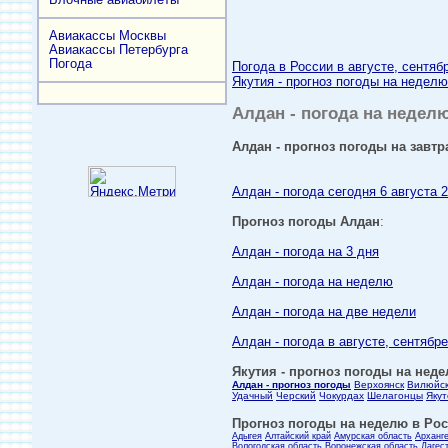
Авиакассы Москвы
Авиакассы Петербурга
Погода
Погода в России в августе, сентяб
Якутия - прогноз погоды на неделю
Алдан - погода на неделю
Алдан - прогноз погоды на завтр
Алдан - погода сегодня 6 августа 
Прогноз погоды Алдан
:
Алдан - погода на 3 дня
Алдан - погода на неделю
Алдан - погода на две недели
Алдан - погода в августе, сентябре
Якутия - прогноз погоды на неде
Алдан - прогноз погоды
Верхоянск
Вилюйс
Удачный
Черский
Чокурдах
Шелагонцы
Якут
Прогноз погоды на неделю в Росс
Адыгея
Алтайский край
Амурская область
Арханг
Вологодская область
Воронежская область
Дагес