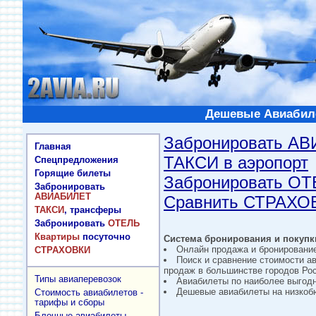
Дешевые Авиабиле
Забронировать А
Главная
ТАКСИ в аэропорт
Спецпредложения
Горящие билеты
Забронировать О
Забронировать
АВИАБИЛЕТ
Сравнить СТРАХО
ТАКСИ
, трансферы
Забронировать
ОТЕЛЬ
Квартиры
посуточно
Система бронирования и покупки
Онлайн продажа и бронировани
СТРАХОВКИ
Поиск и сравнение стоимости а
продаж в большинстве городов Рос
Типы авиаперевозок
Авиабилеты по наиболее выгод
Дешевые авиабилеты на низкобю
Стоимость авиабилетов -
тарифы и сборы
Блочные авиабилеты