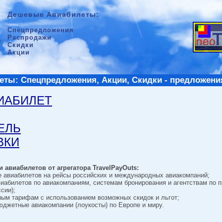
Дешевые Авиабилеты:
Спецпредложения
Распродажи
Скидки
Акции
ты: Спецпредложения, Акции, Скидки - предложени
ВИАБИЛЕТ
ТЕЛЬ
ВКИ
 авиабилетов от агрегатора TravelPayOuts:
е авиабилетов на рейсы российских и международных авиакомпаний;
виабилетов по авиакомпаниям, системам бронирования и агентствам по 
сии);
ным тарифам с использованием возможных скидок и льгот;
джетные авиакомпании (лоукосты) по Европе и миру.