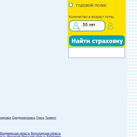
окровск
Среднеколымск
Тикси
Томмот
Владимирская область
Волгоградская область
асть
Ингушетия
Иркутская область
Кабардино-