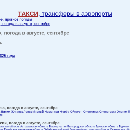
ТАКСИ
, трансферы в аэропорты
ре, прогноз погоды
, погода в августе, сентябре
, погода в августе, сентябре
а:
2026 года
лю, погода в августе, сентябре
:
к
Витим
Жиганск
Ленск
Мирный
Нерюнгри
Нюрба
Оймякон
Олекминск
Оленегорск
Оленек
П
ск
ии, погода в августе, сентябре
:
ельская область
Астраханская область
Башкортостан
Белгородская область
Брянская область
Бурятия
тан
Еврейская автономная область
Забайкальский край
Западно-Казахстанская область
Ивановская обл