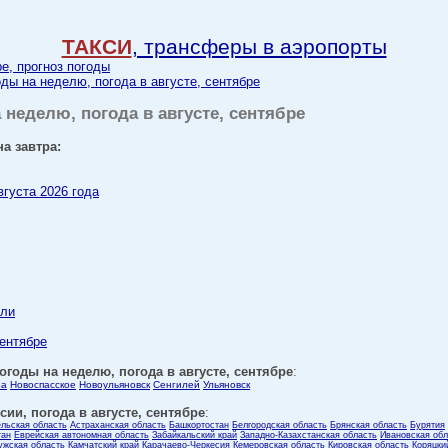
ТАКСИ
, трансферы в аэропорты
ре, прогноз погоды
оды на неделю, погода в августе, сентябре
 неделю, погода в августе, сентябре
а завтра:
вгуста 2026 года
ели
сентябре
огоды на неделю, погода в августе, сентябре
:
за
Новоспасское
Новоульяновск
Сенгилей
Ульяновск
ии, погода в августе, сентябре
:
ельская область
Астраханская область
Башкортостан
Белгородская область
Брянская область
Бурятия
тан
Еврейская автономная область
Забайкальский край
Западно-Казахстанская область
Ивановская обл
ужская область
Камчатский край
Карачаево-Черкесия
Кемеровская область
Кировская область
Коряцки