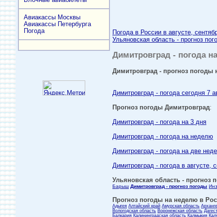
Авиакассы Москвы
Авиакассы Петербурга
Погода
Погода в России в августе, сентяб
Ульяновская область - прогноз пог
Димитровград - погода на
Димитровград - прогноз погоды н
Димитровград - погода сегодня 7 а
Прогноз погоды Димитровград
:
Димитровград - погода на 3 дня
Димитровград - погода на неделю
Димитровград - погода на две нед
Димитровград - погода в августе, 
Ульяновская область - прогноз п
Барыш
Димитровград - прогноз погоды
Ин
Прогноз погоды на неделю в Росс
Адыгея
Алтайский край
Амурская область
Арханг
Вологодская область
Воронежская область
Дагес
Балкария
Калининградская область
Калмыкия
Кал