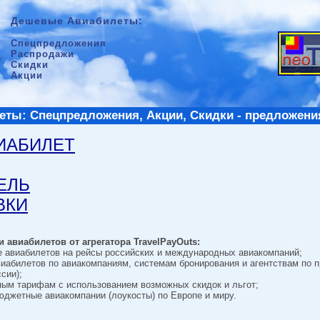
Дешевые Авиабилеты:
Спецпредложения
Распродажи
Скидки
Акции
ты: Спецпредложения, Акции, Скидки - предложени
ВИАБИЛЕТ
ТЕЛЬ
ВКИ
 авиабилетов от агрегатора TravelPayOuts:
е авиабилетов на рейсы российских и международных авиакомпаний;
виабилетов по авиакомпаниям, системам бронирования и агентствам по 
сии);
ным тарифам с использованием возможных скидок и льгот;
джетные авиакомпании (лоукосты) по Европе и миру.