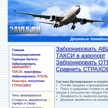
Дешевые Авиабиле
Забронировать А
Главная
ТАКСИ в аэропорт
Спецпредложения
Горящие билеты
Забронировать О
Забронировать
АВИАБИЛЕТ
Сравнить СТРАХО
ТАКСИ
, трансферы
Забронировать
ОТЕЛЬ
Квартиры
посуточно
Система бронирования и покупки
Онлайн продажа и бронировани
СТРАХОВКИ
Поиск и сравнение стоимости а
продаж в большинстве городов Рос
Типы авиаперевозок
Авиабилеты по наиболее выгод
Дешевые авиабилеты на низкобю
Стоимость авиабилетов -
тарифы и сборы
Блочные авиабилеты