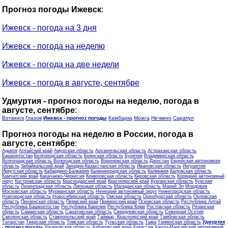
Прогноз погоды Ижевск
:
Ижевск - погода на 3 дня
Ижевск - погода на неделю
Ижевск - погода на две недели
Ижевск - погода в августе, сентябре
Удмуртия - прогноз погоды на неделю, погода в
августе, сентябре
:
Воткинск
Глазов
Ижевск - прогноз погоды
Камбарка
Можга
Нечкино
Сарапул
Прогноз погоды на неделю в России, погода в
августе, сентябре
:
Адыгея
Алтайский край
Амурская область
Архангельская область
Астраханская область
Башкортостан
Белгородская область
Брянская область
Бурятия
Владимирская область
Волгоградская область
Вологодская область
Воронежская область
Дагестан
Еврейская автономная
область
Забайкальский край
Западно-Казахстанская область
Ивановская область
Ингушетия
Иркутская область
Кабардино-Балкария
Калининградская область
Калмыкия
Калужская область
Камчатский край
Карачаево-Черкесия
Кемеровская область
Кировская область
Коряцкий автономный
округ
Костромская область
Краснодарский край
Красноярский край
Курганская область
Курская
область
Ленинградская область
Липецкая область
Магаданская область
Марий Эл
Мордовия
Московская область
Мурманская область
Ненецкий автономный округ
Нижегородская область
Новгородская область
Новосибирская область
Омская область
Оренбургская область
Орловская
область
Пензенская область
Пермский край
Приморский край
Псковская область
Республика Алтай
Республика Башкортостан
Республика Карелия
Республика Коми
Ростовская область
Рязанская
область
Самарская область
Саратовская область
Свердловская область
Северная Осетия
Смоленская область
Ставропольский край
Таймыр, Красноярский край
Тамбовская область
Татарстан
Тверская область
Томская область
Тульская область
Тыва
Тюменская область
Удмуртия
- прогноз погоды
Ульяновская область
Хабаровский край
Хакассия
Ханты-Мансийский автономный