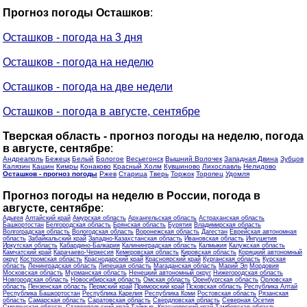
Прогноз погоды Осташков
:
Осташков - погода на 3 дня
Осташков - погода на неделю
Осташков - погода на две недели
Осташков - погода в августе, сентябре
Тверская область - прогноз погоды на неделю, погода
в августе, сентябре
:
Андреаполь
Бежецк
Белый
Бологое
Весьегонск
Вышний Волочек
Западная Двина
Зубцов
Калязин
Кашин
Кимры
Конаково
Красный Холм
Кувшиново
Лихославль
Нелидово
Осташков - прогноз погоды
Ржев
Старица
Тверь
Торжок
Торопец
Удомля
Прогноз погоды на неделю в России, погода в
августе, сентябре
:
Адыгея
Алтайский край
Амурская область
Архангельская область
Астраханская область
Башкортостан
Белгородская область
Брянская область
Бурятия
Владимирская область
Волгоградская область
Вологодская область
Воронежская область
Дагестан
Еврейская автономная
область
Забайкальский край
Западно-Казахстанская область
Ивановская область
Ингушетия
Иркутская область
Кабардино-Балкария
Калининградская область
Калмыкия
Калужская область
Камчатский край
Карачаево-Черкесия
Кемеровская область
Кировская область
Коряцкий автономный
округ
Костромская область
Краснодарский край
Красноярский край
Курганская область
Курская
область
Ленинградская область
Липецкая область
Магаданская область
Марий Эл
Мордовия
Московская область
Мурманская область
Ненецкий автономный округ
Нижегородская область
Новгородская область
Новосибирская область
Омская область
Оренбургская область
Орловская
область
Пензенская область
Пермский край
Приморский край
Псковская область
Республика Алтай
Республика Башкортостан
Республика Карелия
Республика Коми
Ростовская область
Рязанская
область
Самарская область
Саратовская область
Свердловская область
Северная Осетия