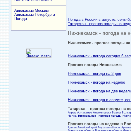
Авиакассы Москвы
Авиакассы Петербурга
Погода
Погода в России в августе, сентяб
Татарстан - прогноз погоды на нед
Нижнекамск - погода на н
Нижнекамск - прогноз погоды на 
Нижнекамск - погода сегодня 6 авг
Прогноз погоды Нижнекамск
:
Нижнекамск - погода на 3 дня
Нижнекамск - погода на неделю
Нижнекамск - погода на две недел
Нижнекамск - погода в августе, се
Татарстан - прогноз погоды на н
Агрыз
Азнакаево
Альметьевск
Бавлы
Болга
Челны
Нижнекамск - прогноз погоды
Нурл
Прогноз погоды на неделю в Росс
Адыгея
Алтайский край
Амурская область
Арханг
Вологодская область
Воронежская область
Дагес