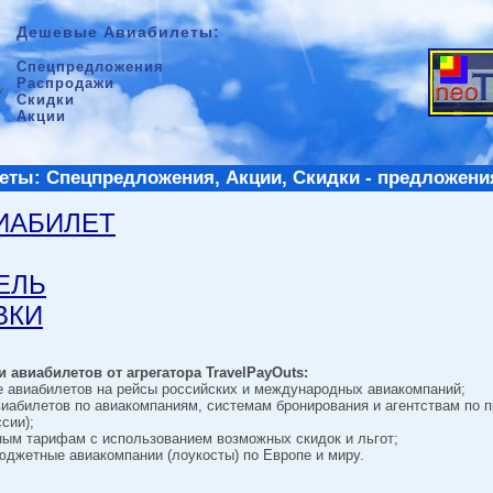
Дешевые Авиабилеты:
Спецпредложения
Распродажи
Скидки
Акции
ты: Спецпредложения, Акции, Скидки - предложени
ВИАБИЛЕТ
ТЕЛЬ
ВКИ
 авиабилетов от агрегатора TravelPayOuts:
е авиабилетов на рейсы российских и международных авиакомпаний;
виабилетов по авиакомпаниям, системам бронирования и агентствам по 
сии);
ным тарифам с использованием возможных скидок и льгот;
джетные авиакомпании (лоукосты) по Европе и миру.