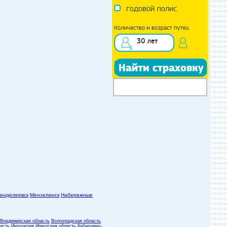
енделеевск
Мензелинск
Набережные
Владимирская область
Волгоградская область
асть
Ингушетия
Иркутская область
Кабардино-