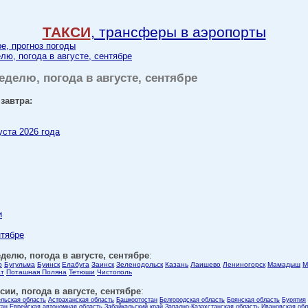
ТАКСИ
, трансферы в аэропорты
ре, прогноз погоды
елю, погода в августе, сентябре
еделю, погода в августе, сентябре
завтра:
уста 2026 года
и
нтябре
еделю, погода в августе, сентябре
:
р
Бугульма
Буинск
Елабуга
Заинск
Зеленодольск
Казань
Лаишево
Лениногорск
Мамадыш
М
ат
Поташная Поляна
Тетюши
Чистополь
ии, погода в августе, сентябре
:
ельская область
Астраханская область
Башкортостан
Белгородская область
Брянская область
Бурятия
тан
Еврейская автономная область
Забайкальский край
Западно-Казахстанская область
Ивановская обл