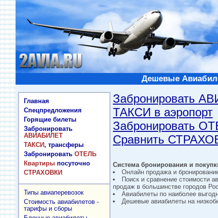
Дешевые Авиабиле
Забронировать А
Главная
ТАКСИ в аэропорт
Спецпредложения
Горящие билеты
Забронировать О
Забронировать
АВИАБИЛЕТ
Сравнить СТРАХО
ТАКСИ
, трансферы
Забронировать
ОТЕЛЬ
Квартиры
посуточно
Система бронирования и покупки
Онлайн продажа и бронировани
СТРАХОВКИ
Поиск и сравнение стоимости а
продаж в большинстве городов Рос
Типы авиаперевозок
Авиабилеты по наиболее выгод
Дешевые авиабилеты на низкобю
Стоимость авиабилетов -
тарифы и сборы
Блочные авиабилеты