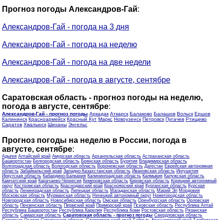
Прогноз погоды Александров-Гай
:
Александров-Гай - погода на 3 дня
Александров-Гай - погода на неделю
Александров-Гай - погода на две недели
Александров-Гай - погода в августе, сентябре
Саратовская область - прогноз погоды на неделю,
погода в августе, сентябре
:
Александров-Гай - прогноз погоды
Аркадак
Аткарск
Балаково
Балашов
Вольск
Ершов
Калининск
Красноармейск
Красный Кут
Маркс
Новоузенск
Петровск
Пугачев
Ртищево
Саратов
Хвалынск
Шиханы
Энгельс
Прогноз погоды на неделю в России, погода в
августе, сентябре
:
Адыгея
Алтайский край
Амурская область
Архангельская область
Астраханская область
Башкортостан
Белгородская область
Брянская область
Бурятия
Владимирская область
Волгоградская область
Вологодская область
Воронежская область
Дагестан
Еврейская автономная
область
Забайкальский край
Западно-Казахстанская область
Ивановская область
Ингушетия
Иркутская область
Кабардино-Балкария
Калининградская область
Калмыкия
Калужская область
Камчатский край
Карачаево-Черкесия
Кемеровская область
Кировская область
Коряцкий автономный
округ
Костромская область
Краснодарский край
Красноярский край
Курганская область
Курская
область
Ленинградская область
Липецкая область
Магаданская область
Марий Эл
Мордовия
Московская область
Мурманская область
Ненецкий автономный округ
Нижегородская область
Новгородская область
Новосибирская область
Омская область
Оренбургская область
Орловская
область
Пензенская область
Пермский край
Приморский край
Псковская область
Республика Алтай
Республика Башкортостан
Республика Карелия
Республика Коми
Ростовская область
Рязанская
область
Самарская область
Саратовская область - прогноз погоды
Свердловская область